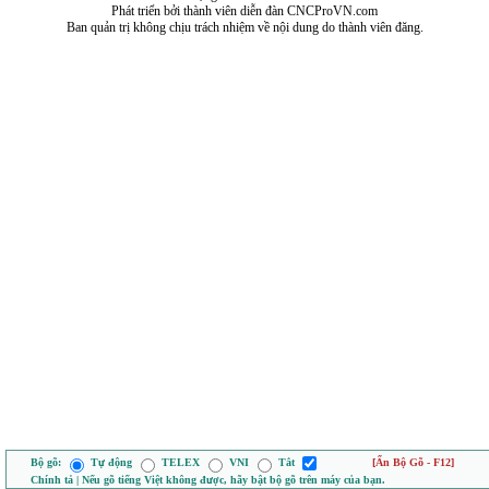
Phát triển bởi thành viên diễn đàn CNCProVN.com
Ban quản trị không chịu trách nhiệm về nội dung do thành viên đăng.
Bộ gõ:
Tự động
TELEX
VNI
Tắt
[Ẩn Bộ Gõ - F12]
Chính tả | Nếu gõ tiếng Việt không được, hãy bật bộ gõ trên máy của bạn.