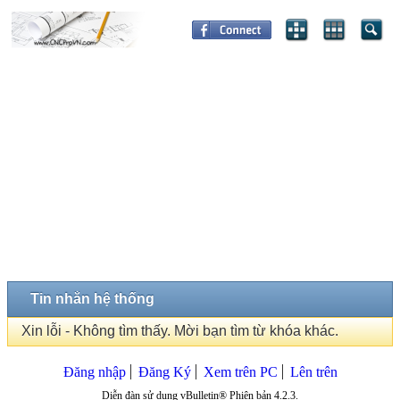
Tin nhắn hệ thống
Xin lỗi - Không tìm thấy. Mời bạn tìm từ khóa khác.
Đăng nhập
Đăng Ký
Xem trên PC
Lên trên
Diễn đàn sử dụng vBulletin® Phiên bản 4.2.3.