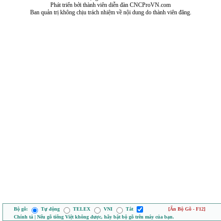
Phát triển bởi thành viên diễn đàn CNCProVN.com
Ban quản trị không chịu trách nhiệm về nội dung do thành viên đăng.
Bộ gõ:
Tự động
TELEX
VNI
Tắt
[Ẩn Bộ Gõ - F12]
Chính tả | Nếu gõ tiếng Việt không được, hãy bật bộ gõ trên máy của bạn.