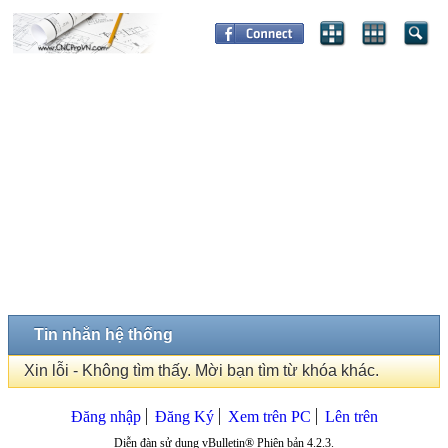
Tin nhắn hệ thống
Xin lỗi - Không tìm thấy. Mời bạn tìm từ khóa khác.
Đăng nhập
Đăng Ký
Xem trên PC
Lên trên
Diễn đàn sử dụng vBulletin® Phiên bản 4.2.3.