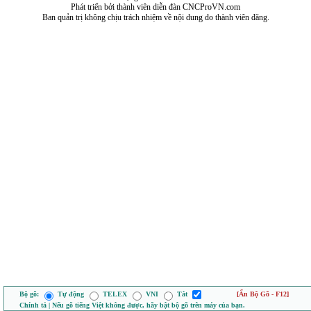
Phát triển bởi thành viên diễn đàn CNCProVN.com
Ban quản trị không chịu trách nhiệm về nội dung do thành viên đăng.
Bộ gõ:
Tự động
TELEX
VNI
Tắt
[Ẩn Bộ Gõ - F12]
Chính tả | Nếu gõ tiếng Việt không được, hãy bật bộ gõ trên máy của bạn.