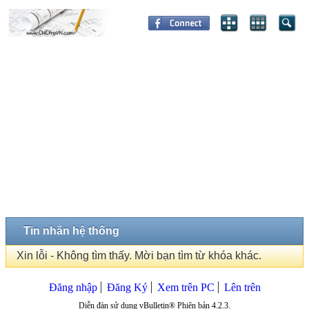
Tin nhắn hệ thống
Xin lỗi - Không tìm thấy. Mời bạn tìm từ khóa khác.
Đăng nhập
Đăng Ký
Xem trên PC
Lên trên
Diễn đàn sử dụng vBulletin® Phiên bản 4.2.3.