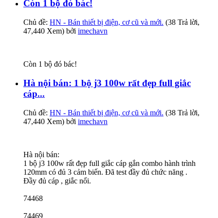
Còn 1 bộ đó bác!
Chủ đề:
HN - Bán thiết bị điện, cơ cũ và mới.
(38 Trả lời,
47,440 Xem) bởi
imechavn
Còn 1 bộ đó bác!
Hà nội bán: 1 bộ j3 100w rất đẹp full giắc
cáp...
Chủ đề:
HN - Bán thiết bị điện, cơ cũ và mới.
(38 Trả lời,
47,440 Xem) bởi
imechavn
Hà nội bán:
1 bộ j3 100w rất đẹp full giắc cáp gắn combo hành trình
120mm có đủ 3 cảm biến. Đã test đầy đủ chức năng .
Đầy đủ cáp , giắc nối.
74468
74469