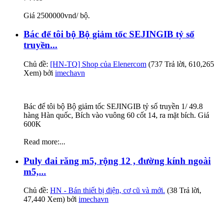
Giá 2500000vnd/ bộ.
Bác để tôi bộ Bộ giảm tốc SEJINGIB tỷ số
truyền...
Chủ đề:
[HN-TQ] Shop của Elenercom
(737 Trả lời, 610,265
Xem) bởi
imechavn
Bác để tôi bộ Bộ giảm tốc SEJINGIB tỷ số truyền 1/ 49.8
hàng Hàn quốc, Bích vào vuông 60 cốt 14, ra mặt bích. Giá
600K
Read more:...
Puly đai răng m5, rộng 12 , đường kính ngoài
m5,...
Chủ đề:
HN - Bán thiết bị điện, cơ cũ và mới.
(38 Trả lời,
47,440 Xem) bởi
imechavn