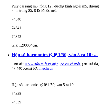
Puly đai răng m5, rộng 12 , đường kính ngoài m5, đường
kính trong 85, 8 lỗ bắt ốc m3:
74340
74341
74342
Giá: 120000/ cái.
Hộp số harmonics tỷ lệ 1/50, vào 5 ra 10: ...
Chủ đề:
HN - Bán thiết bị điện, cơ cũ và mới.
(38 Trả lời,
47,440 Xem) bởi
imechavn
Hộp số harmonics tỷ lệ 1/50, vào 5 ra 10:
74338
74339