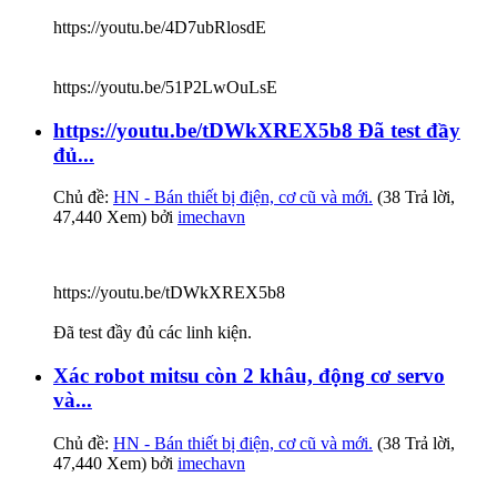
https://youtu.be/4D7ubRlosdE
https://youtu.be/51P2LwOuLsE
https://youtu.be/tDWkXREX5b8 Đã test đầy
đủ...
Chủ đề:
HN - Bán thiết bị điện, cơ cũ và mới.
(38 Trả lời,
47,440 Xem) bởi
imechavn
https://youtu.be/tDWkXREX5b8
Đã test đầy đủ các linh kiện.
Xác robot mitsu còn 2 khâu, động cơ servo
và...
Chủ đề:
HN - Bán thiết bị điện, cơ cũ và mới.
(38 Trả lời,
47,440 Xem) bởi
imechavn