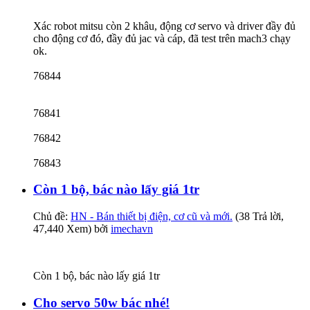
Xác robot mitsu còn 2 khâu, động cơ servo và driver đầy đủ
cho động cơ đó, đầy đủ jac và cáp, đã test trên mach3 chạy
ok.
76844
76841
76842
76843
Còn 1 bộ, bác nào lấy giá 1tr
Chủ đề:
HN - Bán thiết bị điện, cơ cũ và mới.
(38 Trả lời,
47,440 Xem) bởi
imechavn
Còn 1 bộ, bác nào lấy giá 1tr
Cho servo 50w bác nhé!