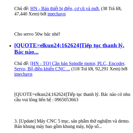
Chủ đề:
HN - Bán thiết bị điện, cơ cũ và mới.
(38 Trả lời,
47,440 Xem) bởi
imechavn
Cho servo 50w bác nhé!
[QUOTE=elkun24;162624]Tiếp tục thanh lý.
Bác nào...
Chủ đề:
[HN - TQ] Cần bán Spindle motor, PLC, Encoder,
Servo, Bộ điều khiển CNC ...
(118 Trả lời, 92,291 Xem) bởi
imechavn
[QUOTE=elkun24;162624]Tiếp tục thanh lý. Bác nào có nhu
cầu vui lòng liên hệ : 0965053663
3. [Update] Máy CNC 5 trục, sản phẩm thử nghiệm và demo.
Bán khung máy bao gồm khung máy, hộp số...