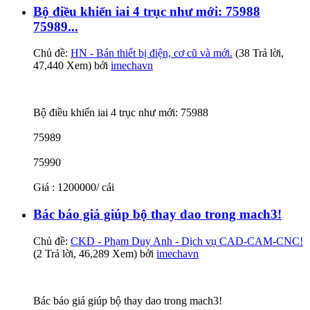
Bộ điều khiển iai 4 trục như mới: 75988
75989...
Chủ đề:
HN - Bán thiết bị điện, cơ cũ và mới.
(38 Trả lời,
47,440 Xem) bởi
imechavn
Bộ điều khiển iai 4 trục như mới: 75988
75989
75990
Giá : 1200000/ cái
Bác báo giá giúp bộ thay dao trong mach3!
Chủ đề:
CKD - Phạm Duy Anh - Dịch vụ CAD-CAM-CNC!
(2 Trả lời, 46,289 Xem) bởi
imechavn
Bác báo giá giúp bộ thay dao trong mach3!