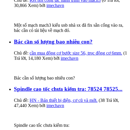
Chủ đề:
Kết nối công tắc hành trình vào mach3
(6 Trả lời,
30,866 Xem) bởi
imechavn
Một số mạch mach3 kiểu usb nhà sx đã fix sẵn cổng vào ra,
bác cần có tài liệu về mạch đó.
Bác cần số lượng bao nhiêu con?
Chủ đề:
cần mua động cơ bước size 56, trục động cơ 6mm.
(1
Trả lời, 14,180 Xem) bởi
imechavn
Bác cần số lượng bao nhiêu con?
Spindle cao tốc chưa kiểm tra: 78524 78525...
Chủ đề:
HN - Bán thiết bị điện, cơ cũ và mới.
(38 Trả lời,
47,440 Xem) bởi
imechavn
Spindle cao tốc chưa kiểm tra: