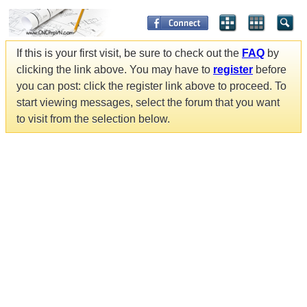
If this is your first visit, be sure to check out the
FAQ
by
clicking the link above. You may have to
register
before
you can post: click the register link above to proceed. To
start viewing messages, select the forum that you want
to visit from the selection below.