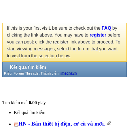
If this is your first visit, be sure to check out the
FAQ
by
clicking the link above. You may have to
register
before
you can post: click the register link above to proceed. To
start viewing messages, select the forum that you want
to visit from the selection below.
Kết quả tìm kiếm
Kiểu: Forum Threads; Thành viên:
imechavn
Tìm kiếm mất
0.00
giây.
Kết quả tìm kiếm
HN - Bán thiết bị điện, cơ cũ và mới.