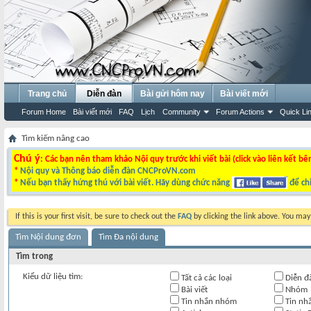
Trang chủ
Diễn đàn
Bài gửi hôm nay
Bài viết mới
Forum Home
Bài viết mới
FAQ
Lịch
Community
Forum Actions
Quick Li
Tìm kiếm nâng cao
Chú ý
: Các bạn nên tham khảo Nội quy trước khi viết bài (click vào liên kết bê
*
Nội quy và Thông báo diễn đàn CNCProVN.com
*
Nếu bạn thấy hứng thú với bài viết. Hãy dùng chức năng
để chi
If this is your first visit, be sure to check out the
FAQ
by clicking the link above. You ma
Tìm Nội dung đơn
Tìm Đa nội dung
Tìm trong
Kiểu dữ liệu tìm:
Tất cả các loại
Diễn đ
Bài viết
Nhóm
Tin nhắn nhóm
Tin nh