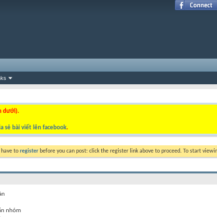
nks
n dưới).
a sẻ bài viết lên facebook
.
y have to
register
before you can post: click the register link above to proceed. To start view
àn
ắn nhóm