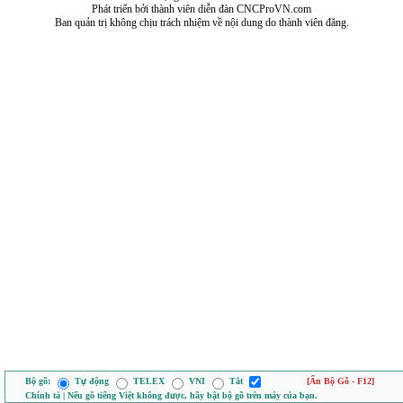
Phát triển bởi thành viên diễn đàn CNCProVN.com
Ban quản trị không chịu trách nhiệm về nội dung do thành viên đăng.
Bộ gõ:
Tự động
TELEX
VNI
Tắt
[Ẩn Bộ Gõ - F12]
Chính tả | Nếu gõ tiếng Việt không được, hãy bật bộ gõ trên máy của bạn.