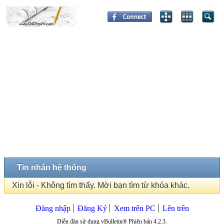
Tin nhắn hệ thống
Xin lỗi - Không tìm thấy. Mời bạn tìm từ khóa khác.
Đăng nhập
Đăng Ký
Xem trên PC
Lên trên
Diễn đàn sử dụng vBulletin® Phiên bản 4.2.3.