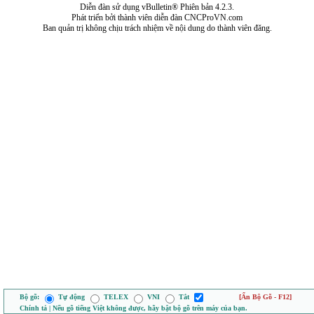
Diễn đàn sử dụng vBulletin® Phiên bản 4.2.3.
Phát triển bởi thành viên diễn đàn CNCProVN.com
Ban quản trị không chịu trách nhiệm về nội dung do thành viên đăng.
Bộ gõ:
Tự động
TELEX
VNI
Tắt
[Ẩn Bộ Gõ - F12]
Chính tả | Nếu gõ tiếng Việt không được, hãy bật bộ gõ trên máy của bạn.