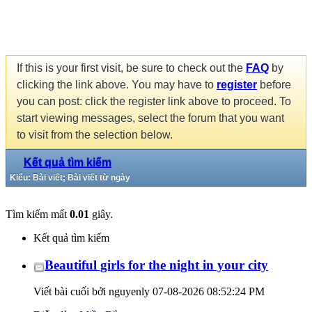
If this is your first visit, be sure to check out the
FAQ
by
clicking the link above. You may have to
register
before
you can post: click the register link above to proceed. To
start viewing messages, select the forum that you want
to visit from the selection below.
Kết quả tìm kiếm
Kiểu: Bài viết; Bài viết từ ngày
Tìm kiếm mất
0.01
giây.
Kết quả tìm kiếm
Beautiful girls for the night in your city
Viết bài cuối bởi nguyenly 07-08-2026
08:52:24 PM