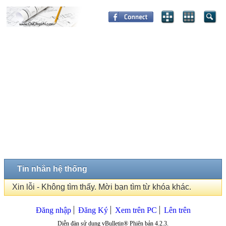
Tin nhắn hệ thống
Xin lỗi - Không tìm thấy. Mời bạn tìm từ khóa khác.
Đăng nhập
Đăng Ký
Xem trên PC
Lên trên
Diễn đàn sử dụng vBulletin® Phiên bản 4.2.3.