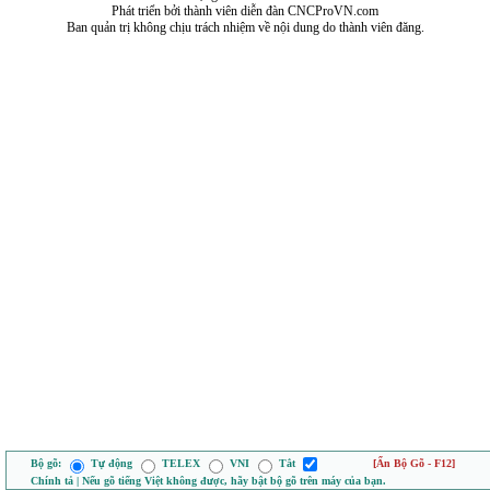
Phát triển bởi thành viên diễn đàn CNCProVN.com
Ban quản trị không chịu trách nhiệm về nội dung do thành viên đăng.
Bộ gõ:
Tự động
TELEX
VNI
Tắt
[Ẩn Bộ Gõ - F12]
Chính tả | Nếu gõ tiếng Việt không được, hãy bật bộ gõ trên máy của bạn.