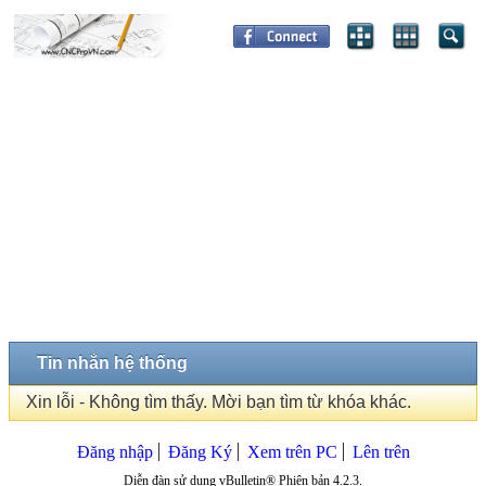
Tin nhắn hệ thống
Xin lỗi - Không tìm thấy. Mời bạn tìm từ khóa khác.
Đăng nhập
Đăng Ký
Xem trên PC
Lên trên
Diễn đàn sử dụng vBulletin® Phiên bản 4.2.3.