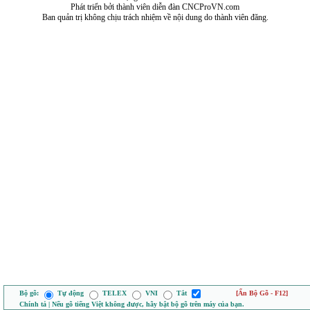
Phát triển bởi thành viên diễn đàn CNCProVN.com
Ban quản trị không chịu trách nhiệm về nội dung do thành viên đăng.
Bộ gõ:
Tự động
TELEX
VNI
Tắt
[Ẩn Bộ Gõ - F12]
Chính tả | Nếu gõ tiếng Việt không được, hãy bật bộ gõ trên máy của bạn.