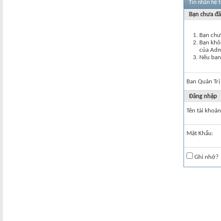
Tin nhắn hệ 
Bạn chưa đă
Bạn chư
Bạn khôn
của Ad
Nếu bạn 
Ban Quản Trị
Đăng nhập
Tên tài khoản
Mật Khẩu:
Ghi nhớ?