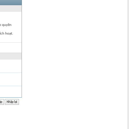
ập quyền
ích hoạt.