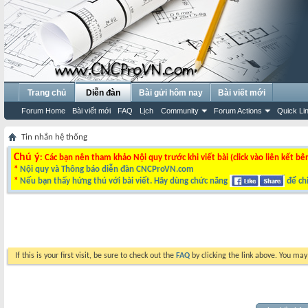
Trang chủ
Diễn đàn
Bài gửi hôm nay
Bài viết mới
Forum Home
Bài viết mới
FAQ
Lịch
Community
Forum Actions
Quick Li
Tin nhắn hệ thống
Chú ý
: Các bạn nên tham khảo Nội quy trước khi viết bài (click vào liên kết bê
*
Nội quy và Thông báo diễn đàn CNCProVN.com
*
Nếu bạn thấy hứng thú với bài viết. Hãy dùng chức năng
để chi
If this is your first visit, be sure to check out the
FAQ
by clicking the link above. You ma