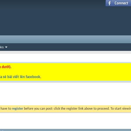
nks
n dưới).
a sẻ bài viết lên facebook
.
y have to
register
before you can post: click the register link above to proceed. To start view