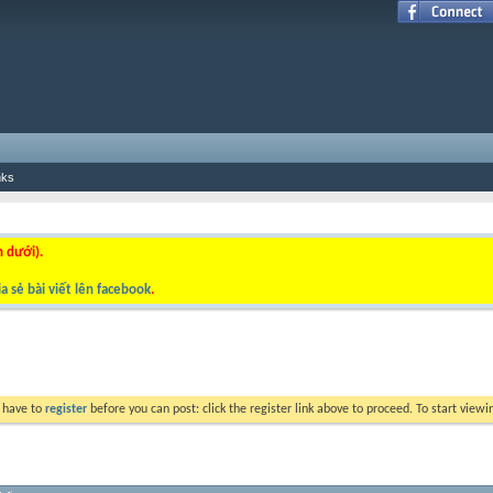
nks
n dưới).
a sẻ bài viết lên facebook
.
y have to
register
before you can post: click the register link above to proceed. To start view