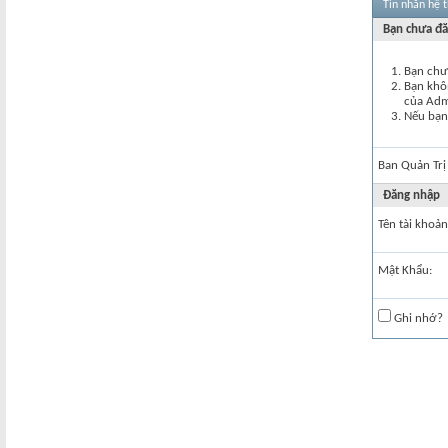
Tin nhắn hệ 
Bạn chưa đă
Bạn chư
Bạn khôn
của Ad
Nếu bạn 
Ban Quản Trị
Đăng nhập
Tên tài khoản
Mật Khẩu:
Ghi nhớ?