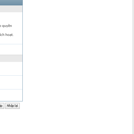
ập quyền
ích hoạt.