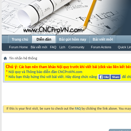
Trang chủ
Diễn đàn
Bài gửi hôm nay
Bài viết mới
Forum Home
Bài viết mới
FAQ
Lịch
Community
Forum Actions
Quick Li
Tin nhắn hệ thống
Chú ý
: Các bạn nên tham khảo Nội quy trước khi viết bài (click vào liên kết bê
*
Nội quy và Thông báo diễn đàn CNCProVN.com
*
Nếu bạn thấy hứng thú với bài viết. Hãy dùng chức năng
để chi
If this is your first visit, be sure to check out the
FAQ
by clicking the link above. You ma