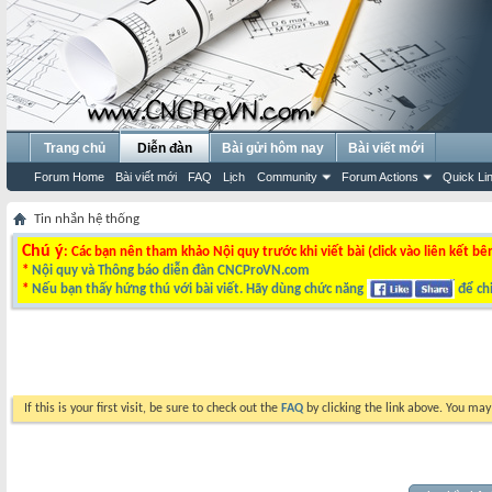
Trang chủ
Diễn đàn
Bài gửi hôm nay
Bài viết mới
Forum Home
Bài viết mới
FAQ
Lịch
Community
Forum Actions
Quick Li
Tin nhắn hệ thống
Chú ý
: Các bạn nên tham khảo Nội quy trước khi viết bài (click vào liên kết bê
*
Nội quy và Thông báo diễn đàn CNCProVN.com
*
Nếu bạn thấy hứng thú với bài viết. Hãy dùng chức năng
để chi
If this is your first visit, be sure to check out the
FAQ
by clicking the link above. You ma