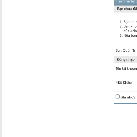
Tin nhắn hệ 
Bạn chưa đă
Bạn chư
Bạn khôn
của Ad
Nếu bạn 
Ban Quản Trị
Đăng nhập
Tên tài khoản
Mật Khẩu:
Ghi nhớ?