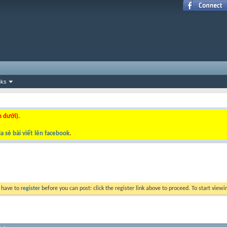
nks
n dưới).
a sẻ bài viết lên facebook
.
y have to
register
before you can post: click the register link above to proceed. To start view