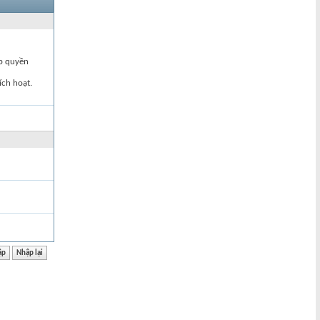
ập quyền
ích hoạt.