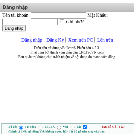
Đăng nhập
Tên tài khoản:
Mật Khẩu:
Ghi nhớ?
Đăng nhập
Đăng nhập
Đăng Ký
Xem trên PC
Lên trên
Diễn đàn sử dụng vBulletin® Phiên bản 4.2.3.
Phát triển bởi thành viên diễn đàn CNCProVN.com
Ban quản trị không chịu trách nhiệm về nội dung do thành viên đăng.
Bộ gõ:
Tự động
TELEX
VNI
Tắt
[Ẩn Bộ Gõ - F12]
Chính tả | Nếu gõ tiếng Việt không được, hãy bật bộ gõ trên máy của bạn.