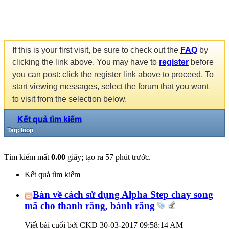
If this is your first visit, be sure to check out the
FAQ
by
clicking the link above. You may have to
register
before
you can post: click the register link above to proceed. To
start viewing messages, select the forum that you want
to visit from the selection below.
Kết quả tìm kiếm
Tag:
loop
Tìm kiếm mất
0.00
giây; tạo ra 57 phút trước.
Kết quả tìm kiếm
Bàn về cách sử dụng Alpha Step chay song
mã cho thanh răng, bánh răng
Viết bài cuối bởi CKD 30-03-2017
09:58:14 AM