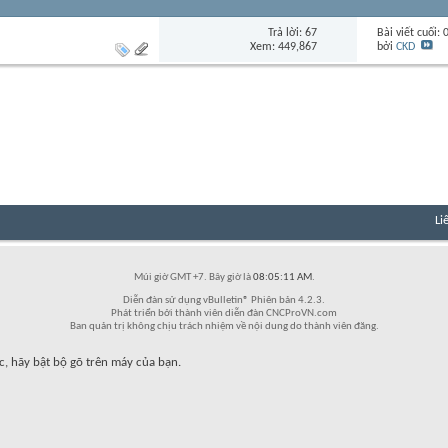
Trả lời: 67
Bài viết cuối:
Xem: 449,867
bởi
CKD
Li
Múi giờ GMT +7. Bây giờ là
08:05:11 AM
.
Diễn đàn sử dụng vBulletin® Phiên bản 4.2.3.
Phát triển bởi thành viên diễn đàn CNCProVN.com
Ban quản trị không chịu trách nhiệm về nội dung do thành viên đăng.
c, hãy bật bộ gõ trên máy của bạn.