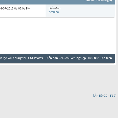
Tìm kiếm mất
0.00
giây.
Diễn đàn:
 04-09-2015
08:02:08 PM
Arduino
ên lạc với chúng tôi
CNCProVN - Diễn đàn CNC chuyên nghiệp
Lưu trữ
Lên trên
[Ẩn Bộ Gõ - F12]