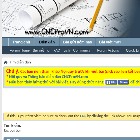
Trang chủ
Diễn đàn
Bài gửi hôm nay
Bài viết mới
Forum Home
Bài viết mới
FAQ
Lịch
Community
Forum Actions
Quick Li
Tìm diễn đàn
Chú ý
: Các bạn nên tham khảo Nội quy trước khi viết bài (click vào liên kết bê
*
Nội quy và Thông báo diễn đàn CNCProVN.com
*
Nếu bạn thấy hứng thú với bài viết. Hãy dùng chức năng
để chi
If this is your first visit, be sure to check out the
FAQ
by clicking the link above. You ma
Tìm kiếm:
Tag:
position