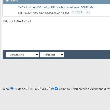
Tìm kiếm
:
CKD - Arduino DC motor PID position controller DEMO Ver
1
2
3
...
4
Bắt đầu bởi
CKD
‎, 09-12-2014 08:40:19 AM
Kết quả 1 đến 1 của 1
Bộ gõ:
Tự động
TELEX
VNI
Tắt
Chính tả | Nếu gõ tiếng Việt không đượ