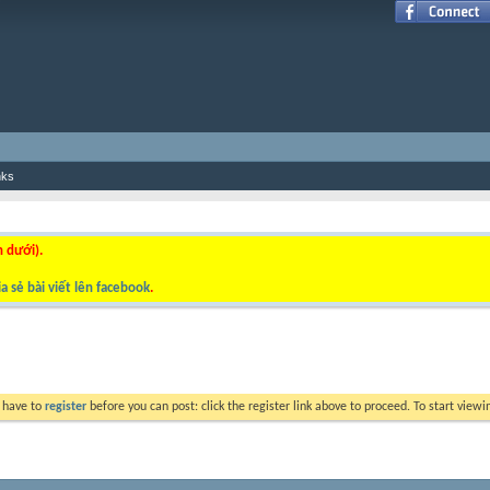
nks
n dưới).
a sẻ bài viết lên facebook
.
y have to
register
before you can post: click the register link above to proceed. To start view