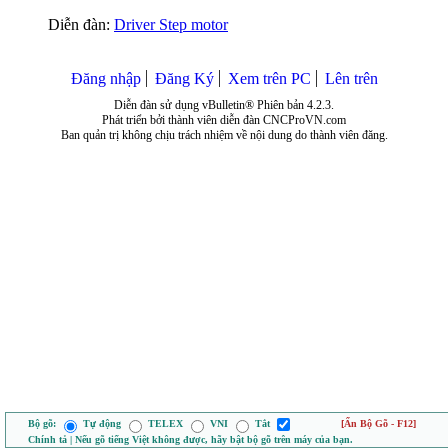
Diễn đàn:
Driver Step motor
Đăng nhập
Đăng Ký
Xem trên PC
Lên trên
Diễn đàn sử dụng vBulletin® Phiên bản 4.2.3.
Phát triển bởi thành viên diễn đàn CNCProVN.com
Ban quản trị không chịu trách nhiệm về nội dung do thành viên đăng.
Bộ gõ:
Tự động
TELEX
VNI
Tắt
[Ẩn Bộ Gõ - F12]
Chính tả | Nếu gõ tiếng Việt không được, hãy bật bộ gõ trên máy của bạn.