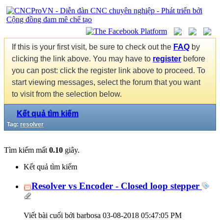
If this is your first visit, be sure to check out the
FAQ
by
clicking the link above. You may have to
register
before
you can post: click the register link above to proceed. To
start viewing messages, select the forum that you want
to visit from the selection below.
Kết quả tìm kiếm
Tag:
resolver
Tìm kiếm mất
0.10
giây.
Kết quả tìm kiếm
Resolver vs Encoder - Closed loop stepper
Viết bài cuối bởi barbosa 03-08-2018
05:47:05 PM