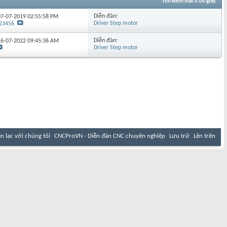
Tìm kiếm mất
0.00
giây.
Diễn đàn:
 07-07-2019
02:55:58 PM
Driver Step motor
23456
Diễn đàn:
 16-07-2022
09:45:36 AM
Driver Step motor
ên lạc với chúng tôi
CNCProVN - Diễn đàn CNC chuyên nghiệp
Lưu trữ
Lên trên