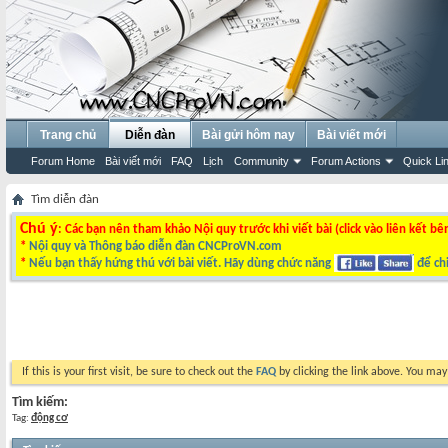
Trang chủ
Diễn đàn
Bài gửi hôm nay
Bài viết mới
Forum Home
Bài viết mới
FAQ
Lịch
Community
Forum Actions
Quick Li
Tìm diễn đàn
Chú ý
: Các bạn nên tham khảo Nội quy trước khi viết bài (click vào liên kết bê
*
Nội quy và Thông báo diễn đàn CNCProVN.com
*
Nếu bạn thấy hứng thú với bài viết. Hãy dùng chức năng
để chi
If this is your first visit, be sure to check out the
FAQ
by clicking the link above. You ma
Tìm kiếm:
Tag:
động cơ