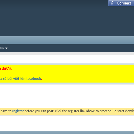
nks
n dưới).
a sẻ bài viết lên facebook
.
y have to
register
before you can post: click the register link above to proceed. To start view