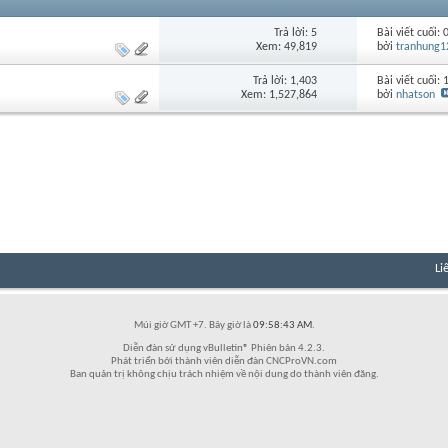
Trả lời: 5
Bài viết cuối:
Xem: 49,819
bởi
tranhung1
Trả lời: 1,403
Bài viết cuối:
Xem: 1,527,864
bởi
nhatson
Li
Múi giờ GMT +7. Bây giờ là
09:58:43 AM
.
Diễn đàn sử dụng vBulletin® Phiên bản 4.2.3.
Phát triển bởi thành viên diễn đàn CNCProVN.com
Ban quản trị không chịu trách nhiệm về nội dung do thành viên đăng.