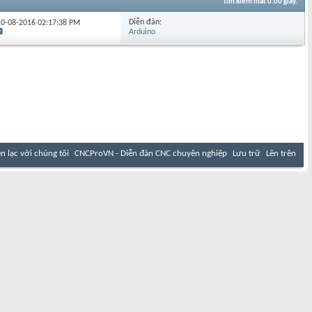
Tìm kiếm mất
0.00
giây.
Diễn đàn:
 10-08-2016
02:17:38 PM
Arduino
ên lạc với chúng tôi
CNCProVN - Diễn đàn CNC chuyên nghiệp
Lưu trữ
Lên trên