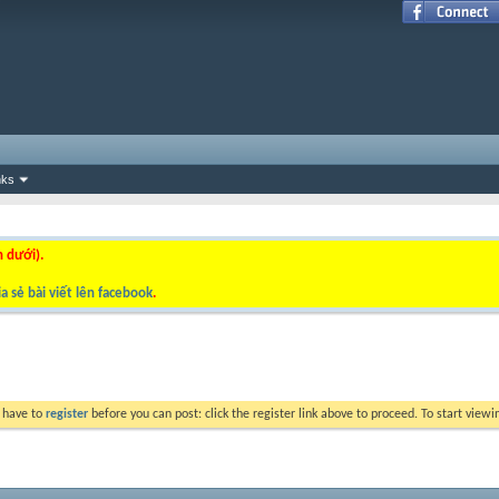
nks
n dưới).
a sẻ bài viết lên facebook
.
y have to
register
before you can post: click the register link above to proceed. To start view