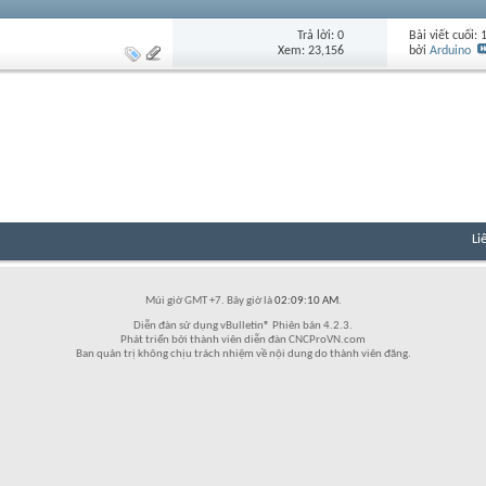
Trả lời: 0
Bài viết cuối:
Xem: 23,156
bởi
Arduino
Li
Múi giờ GMT +7. Bây giờ là
02:09:10 AM
.
Diễn đàn sử dụng vBulletin® Phiên bản 4.2.3.
Phát triển bởi thành viên diễn đàn CNCProVN.com
Ban quản trị không chịu trách nhiệm về nội dung do thành viên đăng.