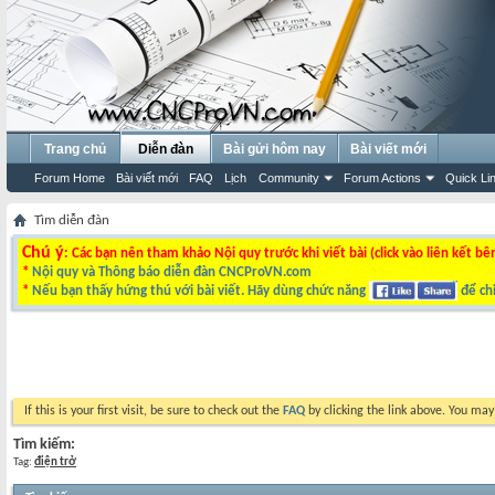
Trang chủ
Diễn đàn
Bài gửi hôm nay
Bài viết mới
Forum Home
Bài viết mới
FAQ
Lịch
Community
Forum Actions
Quick Li
Tìm diễn đàn
Chú ý
: Các bạn nên tham khảo Nội quy trước khi viết bài (click vào liên kết bê
*
Nội quy và Thông báo diễn đàn CNCProVN.com
*
Nếu bạn thấy hứng thú với bài viết. Hãy dùng chức năng
để chi
If this is your first visit, be sure to check out the
FAQ
by clicking the link above. You ma
Tìm kiếm:
Tag:
điện trở