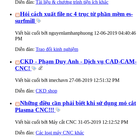
Diễn đàn:
Tài liệu & chương trình tiện ích khác
Hỏi cách xuất file nc 4 trục từ phần mềm es-
surfmill
Viết bài cuối bởi nguyenlamhanphuong 12-06-2019
04:40:46
PM
Diễn đàn:
Trao đổi kinh nghiệm
CKD - Phạm Duy Anh - Dịch vụ CAD-CAM-
CNC!
Viết bài cuối bởi imechavn 27-08-2019
12:51:32 PM
Diễn đàn:
CKD shop
Những điều cần phải biết khi sử dụng mỏ cắt
Plasma CNC!!!
Viết bài cuối bởi Máy cắt CNC 31-05-2019
12:12:52 PM
Diễn đàn:
Các loại máy CNC khác