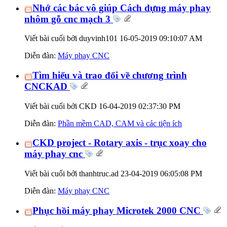
Nhớ các bác vô giúp Cách dựng máy phay
nhôm gỗ cnc mạch 3
Viết bài cuối bởi duyvinh101 16-05-2019
09:10:07 AM
Diễn đàn:
Máy phay CNC
Tìm hiểu và trao đổi về chương trình
CNCKAD
Viết bài cuối bởi CKD 16-04-2019
02:37:30 PM
Diễn đàn:
Phần mềm CAD, CAM và các tiện ích
CKD project - Rotary axis - trục xoay cho
máy phay cnc
Viết bài cuối bởi thanhtruc.ad 23-04-2019
06:05:08 PM
Diễn đàn:
Máy phay CNC
Phục hồi máy phay Microtek 2000 CNC