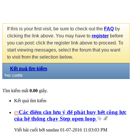
If this is your first visit, be sure to check out the
FAQ
by
clicking the link above. You may have to
register
before
you can post: click the register link above to proceed. To
start viewing messages, select the forum that you want
to visit from the selection below.
Kết quả tìm kiếm
Tag:
config
Tìm kiếm mất
0.00
giây.
Kết quả tìm kiếm
Các điểm cần lưu ý để phát huy hết công lực
của hệ thống chạy Step open loop
Viết bài cuối bởi saudau 01-07-2016
11:03:03 PM