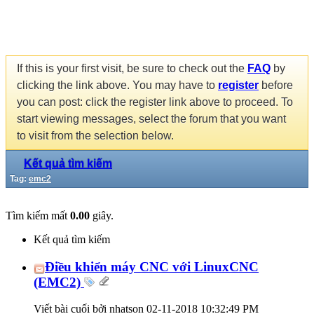
If this is your first visit, be sure to check out the
FAQ
by
clicking the link above. You may have to
register
before
you can post: click the register link above to proceed. To
start viewing messages, select the forum that you want
to visit from the selection below.
Kết quả tìm kiếm
Tag:
emc2
Tìm kiếm mất
0.00
giây.
Kết quả tìm kiếm
Điều khiển máy CNC với LinuxCNC
(EMC2)
Viết bài cuối bởi nhatson 02-11-2018
10:32:49 PM