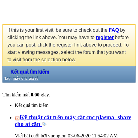
If this is your first visit, be sure to check out the
FAQ
by
clicking the link above. You may have to
register
before
you can post: click the register link above to proceed. To
start viewing messages, select the forum that you want
to visit from the selection below.
Kết quả tìm kiếm
Tag:
máy cnc giá rẻ
Tìm kiếm mất
0.00
giây.
Kết quả tìm kiếm
Kỹ thuật cắt trên máy cắt cnc plasma- share
cho ai cần
Viết bài cuối bởi vuongton 03-06-2020
11:54:02 AM