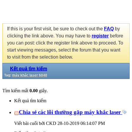
If this is your first visit, be sure to check out the
FAQ
by
clicking the link above. You may have to
register
before
you can post: click the register link above to proceed. To
start viewing messages, select the forum that you want
to visit from the selection below.
Kết quả tìm kiếm
Tag:
máy khắc laser 6040
Tìm kiếm mất
0.00
giây.
Kết quả tìm kiếm
Chia sẻ các lỗi thường gặp máy khắc laser
Viết bài cuối bởi CKD 28-10-2019
06:14:07 PM