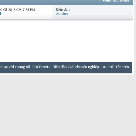
Tìm kiếm mất
0.19
giây.
Diễn đàn:
 10-08-2016
02:17:38 PM
Arduino
ên lạc với chúng tôi
CNCProVN - Diễn đàn CNC chuyên nghiệp
Lưu trữ
Lên trên