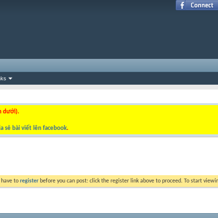
nks
n dưới).
a sẻ bài viết lên facebook
.
y have to
register
before you can post: click the register link above to proceed. To start view