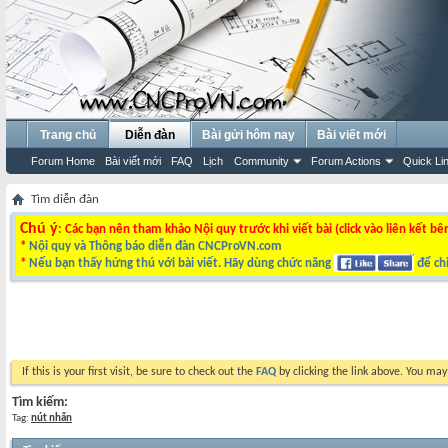
Trang chủ
Diễn đàn
Bài gửi hôm nay
Bài viết mới
Forum Home
Bài viết mới
FAQ
Lịch
Community
Forum Actions
Quick Li
Tìm diễn đàn
Chú ý
: Các bạn nên tham khảo Nội quy trước khi viết bài (click vào liên kết bê
*
Nội quy và Thông báo diễn đàn CNCProVN.com
*
Nếu bạn thấy hứng thú với bài viết. Hãy dùng chức năng
để chi
If this is your first visit, be sure to check out the
FAQ
by clicking the link above. You ma
Tìm kiếm:
Tag:
nút nhấn