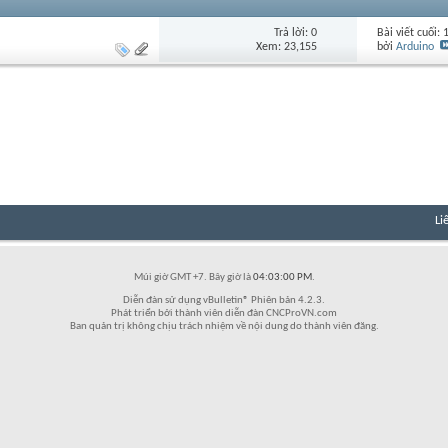
Trả lời: 0
Bài viết cuối:
Xem: 23,155
bởi
Arduino
Li
Múi giờ GMT +7. Bây giờ là
04:03:00 PM
.
Diễn đàn sử dụng vBulletin® Phiên bản 4.2.3.
Phát triển bởi thành viên diễn đàn CNCProVN.com
Ban quản trị không chịu trách nhiệm về nội dung do thành viên đăng.