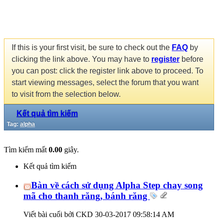
If this is your first visit, be sure to check out the
FAQ
by
clicking the link above. You may have to
register
before
you can post: click the register link above to proceed. To
start viewing messages, select the forum that you want
to visit from the selection below.
Kết quả tìm kiếm
Tag:
alpha
Tìm kiếm mất
0.00
giây.
Kết quả tìm kiếm
Bàn về cách sử dụng Alpha Step chay song
mã cho thanh răng, bánh răng
Viết bài cuối bởi CKD 30-03-2017
09:58:14 AM