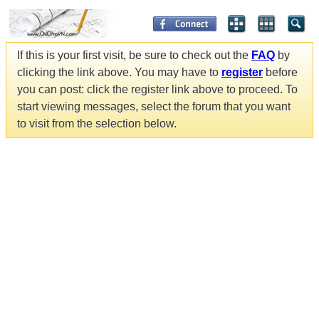
If this is your first visit, be sure to check out the
FAQ
by
clicking the link above. You may have to
register
before
you can post: click the register link above to proceed. To
start viewing messages, select the forum that you want
to visit from the selection below.