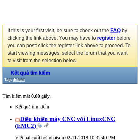
If this is your first visit, be sure to check out the
FAQ
by
clicking the link above. You may have to
register
before
you can post: click the register link above to proceed. To
start viewing messages, select the forum that you want
to visit from the selection below.
Kết quả tìm kiếm
Tag:
debian
Tìm kiếm mất
0.00
giây.
Kết quả tìm kiếm
Điều khiển máy CNC với LinuxCNC
(EMC2)
Viết bài cuối bởi nhatson 02-11-2018
10:32:49 PM