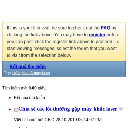
If this is your first visit, be sure to check out the
FAQ
by
clicking the link above. You may have to
register
before
you can post: click the register link above to proceed. To
start viewing messages, select the forum that you want
to visit from the selection below.
Kết quả tìm kiếm
Tag:
khắc phục lỗi máy laser
Tìm kiếm mất
0.00
giây.
Kết quả tìm kiếm
Chia sẻ các lỗi thường gặp máy khắc laser
Viết bài cuối bởi CKD 28-10-2019
06:14:07 PM