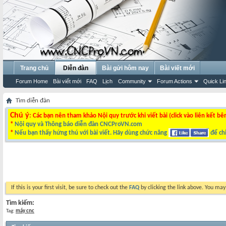
Trang chủ
Diễn đàn
Bài gửi hôm nay
Bài viết mới
Forum Home
Bài viết mới
FAQ
Lịch
Community
Forum Actions
Quick Li
Tìm diễn đàn
Chú ý
: Các bạn nên tham khảo Nội quy trước khi viết bài (click vào liên kết bê
*
Nội quy và Thông báo diễn đàn CNCProVN.com
*
Nếu bạn thấy hứng thú với bài viết. Hãy dùng chức năng
để chi
If this is your first visit, be sure to check out the
FAQ
by clicking the link above. You ma
Tìm kiếm:
Tag:
máy cnc