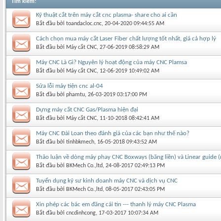
Tìm kiếm
:
Kỹ thuật cắt trên máy cắt cnc plasma- share cho ai cần
Bắt đầu bởi
toandacloc.cnc
‎, 20-04-2020 09:44:55 AM
Cách chọn mua máy cắt Laser Fiber chất lượng tốt nhất, giá cả hợp lý
Bắt đầu bởi
Máy cắt CNC
‎, 27-06-2019 08:58:29 AM
Máy CNC Là Gì? Nguyên lý hoạt động của máy CNC Plamsa
Bắt đầu bởi
Máy cắt CNC
‎, 12-06-2019 10:49:02 AM
Sửa lỗi máy tiện cnc al-04
Bắt đầu bởi
phamtu
‎, 26-03-2019 03:17:00 PM
Dựng máy cắt CNC Gas/Plasma hiện đại
Bắt đầu bởi
Máy cắt CNC
‎, 11-10-2018 08:42:41 AM
Máy CNC Đài Loan theo đánh giá của các bạn như thế nào?
Bắt đầu bởi
tinhbkmech
‎, 16-05-2018 09:43:52 AM
Thảo luận về dòng máy phay CNC Boxways (băng liền) và Linear guide 
Bắt đầu bởi
BKMech Co.,ltd
‎, 24-08-2017 02:49:13 PM
Tuyển dụng kỹ sư kinh doanh máy CNC và dịch vụ CNC
Bắt đầu bởi
BKMech Co.,ltd
‎, 08-05-2017 02:43:05 PM
Xin phép các bác em đăng cái tin --- thanh lý máy CNC Plasma
Bắt đầu bởi
cncdinhcong
‎, 17-03-2017 10:07:34 AM