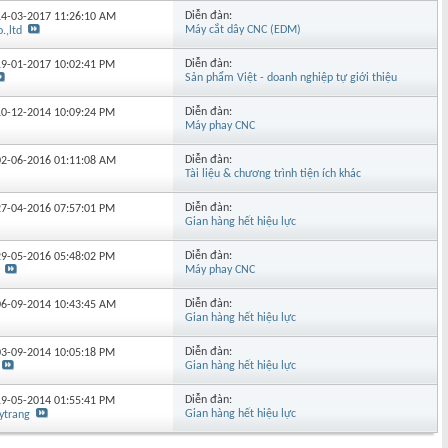
Diễn đàn:
 14-03-2017
11:26:10 AM
Máy cắt dây CNC (EDM)
.,ltd
Diễn đàn:
 19-01-2017
10:02:41 PM
Sản phẩm Việt - doanh nghiệp tự giới thiệu
Diễn đàn:
 10-12-2014
10:09:24 PM
Máy phay CNC
Diễn đàn:
 02-06-2016
01:11:08 AM
Tài liệu & chương trình tiện ích khác
Diễn đàn:
 27-04-2016
07:57:01 PM
Gian hàng hết hiệu lực
Diễn đàn:
 29-05-2016
05:48:02 PM
Máy phay CNC
Diễn đàn:
 06-09-2014
10:43:45 AM
Gian hàng hết hiệu lực
Diễn đàn:
 03-09-2014
10:05:18 PM
Gian hàng hết hiệu lực
Diễn đàn:
 19-05-2014
01:55:41 PM
Gian hàng hết hiệu lực
ytrang