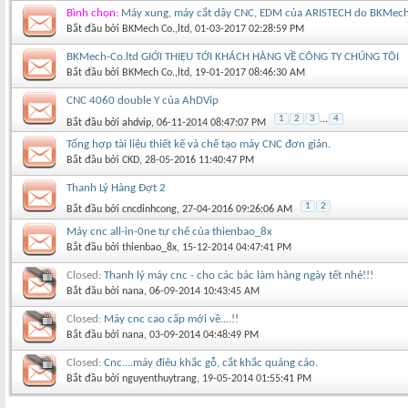
Bình chọn:
Máy xung, máy cắt dây CNC, EDM của ARISTECH do BKMech
Bắt đầu bởi
BKMech Co.,ltd
‎, 01-03-2017 02:28:59 PM
BKMech-Co.ltd GIỚI THIỆU TỚI KHÁCH HÀNG VỀ CÔNG TY CHÚNG TÔI
Bắt đầu bởi
BKMech Co.,ltd
‎, 19-01-2017 08:46:30 AM
CNC 4060 double Y của AhDVip
1
2
3
...
4
Bắt đầu bởi
ahdvip
‎, 06-11-2014 08:47:07 PM
Tổng hợp tài liệu thiết kế và chế tạo máy CNC đơn giản.
Bắt đầu bởi
CKD
‎, 28-05-2016 11:40:47 PM
Thanh Lý Hàng Đợt 2
1
2
Bắt đầu bởi
cncdinhcong
‎, 27-04-2016 09:26:06 AM
Máy cnc all-in-0ne tự chế cùa thienbao_8x
Bắt đầu bởi
thienbao_8x
‎, 15-12-2014 04:47:41 PM
Closed:
Thanh lý máy cnc - cho các bác làm hàng ngày tết nhé!!!
Bắt đầu bởi
nana
‎, 06-09-2014 10:43:45 AM
Closed:
Máy cnc cao cấp mới về....!!
Bắt đầu bởi
nana
‎, 03-09-2014 04:48:49 PM
Closed:
Cnc....máy điêu khắc gỗ, cắt khắc quảng cáo.
Bắt đầu bởi
nguyenthuytrang
‎, 19-05-2014 01:55:41 PM