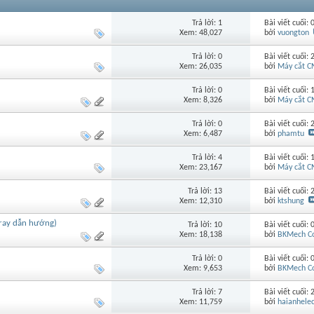
Trả lời: 1
Bài viết cuối:
Xem: 48,027
bởi
vuongton
Trả lời: 0
Bài viết cuối:
Xem: 26,035
bởi
Máy cắt C
Trả lời: 0
Bài viết cuối:
Xem: 8,326
bởi
Máy cắt C
Trả lời: 0
Bài viết cuối:
Xem: 6,487
bởi
phamtu
Trả lời: 4
Bài viết cuối:
Xem: 23,167
bởi
Máy cắt C
Trả lời: 13
Bài viết cuối:
Xem: 12,310
bởi
ktshung
(ray dẫn hướng)
Trả lời: 10
Bài viết cuối:
Xem: 18,138
bởi
BKMech Co
Trả lời: 0
Bài viết cuối:
Xem: 9,653
bởi
BKMech Co
Trả lời: 7
Bài viết cuối:
Xem: 11,759
bởi
haianhelec