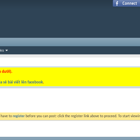
nks
n dưới).
a sẻ bài viết lên facebook
.
y have to
register
before you can post: click the register link above to proceed. To start view