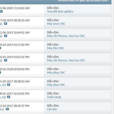
Tìm kiếm mất
0.00
giây; tạo ra 8 phút trước.
Diễn đàn:
 03-06-2020
11:54:02 AM
Trao đổi kinh nghiệm
Diễn đàn:
 27-06-2019
08:58:29 AM
Máy laser CNC
NC
Diễn đàn:
 12-06-2019
10:49:02 AM
Máy cắt Plasma, Oxy-Gas CNC
NC
Diễn đàn:
 26-03-2019
03:17:00 PM
Máy tiện CNC
Diễn đàn:
 16-01-2019
03:01:42 PM
Máy cắt Plasma, Oxy-Gas CNC
NC
Diễn đàn:
 28-05-2018
09:09:04 PM
Máy phay CNC
Diễn đàn:
 01-09-2017
08:38:03 AM
Máy phay CNC
.,ltd
Diễn đàn:
 08-05-2017
02:43:05 PM
Tuyển dụng
.,ltd
Diễn đàn:
 22-03-2017
08:49:37 PM
Cần bán
tric