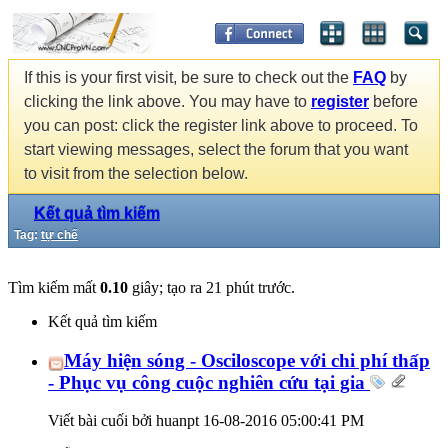
If this is your first visit, be sure to check out the
FAQ
by
clicking the link above. You may have to
register
before
you can post: click the register link above to proceed. To
start viewing messages, select the forum that you want
to visit from the selection below.
Kết quả tìm kiếm
Tag:
tự chế
Tìm kiếm mất
0.10
giây; tạo ra 21 phút trước.
Kết quả tìm kiếm
Máy hiện sóng - Osciloscope với chi phí thấp
- Phục vụ công cuộc nghiên cứu tại gia
Viết bài cuối bởi huanpt 16-08-2016
05:00:41 PM