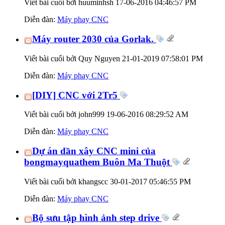
Viết bài cuối bởi huuminhsh 17-06-2016
04:46:57 PM
Diễn đàn:
Máy phay CNC
Máy router 2030 của Gorlak.
Viết bài cuối bởi Quy Nguyen 21-01-2019
07:58:01 PM
Diễn đàn:
Máy phay CNC
[DIY] CNC với 2Tr5
Viết bài cuối bởi john999 19-06-2016
08:29:52 AM
Diễn đàn:
Máy phay CNC
Dự án dần xây CNC mini của
bongmayquathem Buôn Ma Thuột
Viết bài cuối bởi khangscc 30-01-2017
05:46:55 PM
Diễn đàn:
Máy phay CNC
Bộ sưu tập hình ảnh step drive