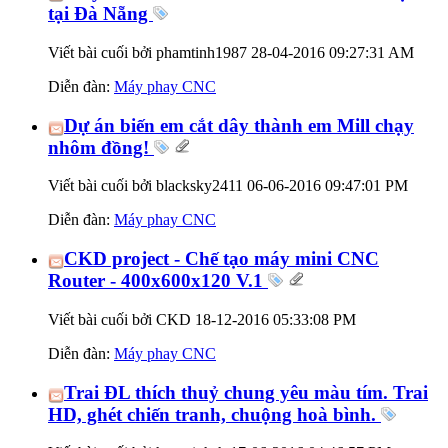
tại Đà Nẵng
Viết bài cuối bởi phamtinh1987 28-04-2016
09:27:31 AM
Diễn đàn:
Máy phay CNC
Dự án biến em cắt dây thành em Mill chạy
nhôm đồng!
Viết bài cuối bởi blacksky2411 06-06-2016
09:47:01 PM
Diễn đàn:
Máy phay CNC
CKD project - Chế tạo máy mini CNC
Router - 400x600x120 V.1
Viết bài cuối bởi CKD 18-12-2016
05:33:08 PM
Diễn đàn:
Máy phay CNC
Trai ĐL thích thuỷ chung yêu màu tím. Trai
HD, ghét chiến tranh, chuộng hoà bình.