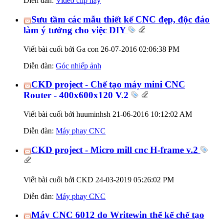
Diễn đàn:
Video clip hay
Sưu tầm các mẫu thiết kế CNC đẹp, độc đáo
làm ý tưởng cho việc DIY
Viết bài cuối bởi Ga con 26-07-2016
02:06:38 PM
Diễn đàn:
Góc nhiếp ảnh
CKD project - Chế tạo máy mini CNC
Router - 400x600x120 V.2
Viết bài cuối bởi huuminhsh 21-06-2016
10:12:02 AM
Diễn đàn:
Máy phay CNC
CKD project - Micro mill cnc H-frame v.2
Viết bài cuối bởi CKD 24-03-2019
05:26:02 PM
Diễn đàn:
Máy phay CNC
Máy CNC 6012 do Writewin thế kế chế tạo