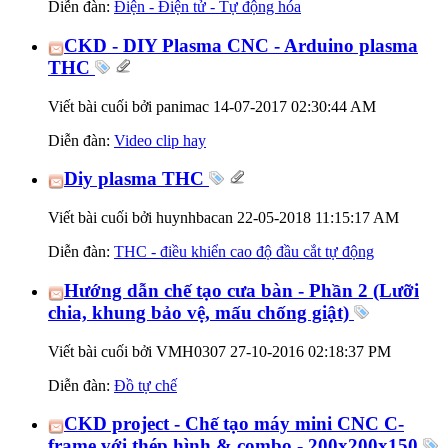
Diễn đàn:
Điện - Điện tử - Tự động hóa
CKD - DIY Plasma CNC - Arduino plasma
THC
Viết bài cuối bởi panimac 14-07-2017
02:30:44 AM
Diễn đàn:
Video clip hay
Diy plasma THC
Viết bài cuối bởi huynhbacan 22-05-2018
11:15:17 AM
Diễn đàn:
THC - điều khiển cao độ đầu cắt tự động
Hướng dẫn chế tạo cưa bàn - Phần 2 (Lưỡi
chia, khung bảo vệ, mấu chống giật)
Viết bài cuối bởi VMH0307 27-10-2016
02:18:37 PM
Diễn đàn:
Đồ tự chế
CKD project - Chế tạo máy mini CNC C-
frame với thép hình & combo - 200x200x150