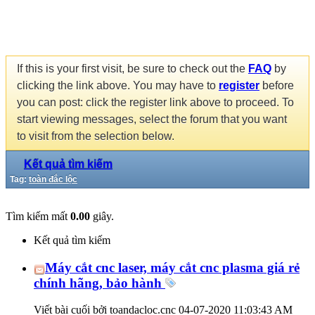
If this is your first visit, be sure to check out the
FAQ
by
clicking the link above. You may have to
register
before
you can post: click the register link above to proceed. To
start viewing messages, select the forum that you want
to visit from the selection below.
Kết quả tìm kiếm
Tag:
toàn đắc lộc
Tìm kiếm mất
0.00
giây.
Kết quả tìm kiếm
Máy cắt cnc laser, máy cắt cnc plasma giá rẻ
chính hãng, bảo hành
Viết bài cuối bởi toandacloc.cnc 04-07-2020
11:03:43 AM