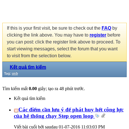
If this is your first visit, be sure to check out the
FAQ
by
clicking the link above. You may have to
register
before
you can post: click the register link above to proceed. To
start viewing messages, select the forum that you want
to visit from the selection below.
Kết quả tìm kiếm
Tag:
usb
Tìm kiếm mất
0.00
giây; tạo ra 48 phút trước.
Kết quả tìm kiếm
Các điểm cần lưu ý để phát huy hết công lực
của hệ thống chạy Step open loop
Viết bài cuối bởi saudau 01-07-2016
11:03:03 PM