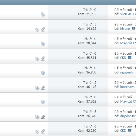
Trả lời: 0
Bài viết cuối:
Xem: 21,955
bởi
VietCAD C
Trả lời: 3
Bài viết cuối:
Xem: 14,822
bởi
htrong
Trả lời: 0
Bài viết cuối:
Xem: 28,844
bởi
Máy cắt C
Trả lời: 0
Bài viết cuối:
Xem: 45,511
bởi
CKD
Trả lời: 0
Bài viết cuối:
Xem: 36,938
bởi
nguyenla
Trả lời: 2
Bài viết cuối:
Xem: 46,196
bởi
imechavn
Trả lời: 0
Bài viết cuối:
Xem: 37,862
bởi
Máy cắt C
Trả lời: 6
Bài viết cuối:
Xem: 26,370
bởi
duyvinh10
Trả lời: 6
Bài viết cuối:
Xem: 42,260
bởi
CKD