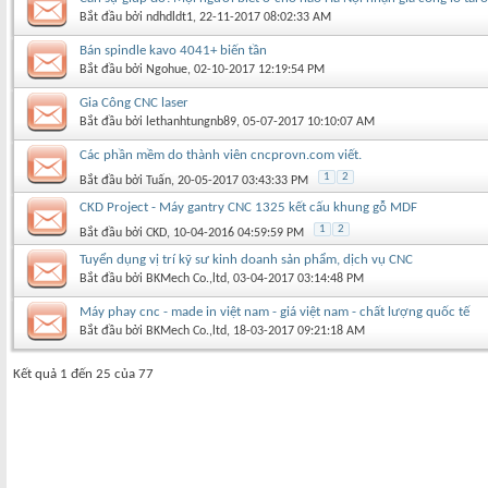
Bắt đầu bởi
ndhdldt1
‎, 22-11-2017 08:02:33 AM
Bán spindle kavo 4041+ biến tần
Bắt đầu bởi
Ngohue
‎, 02-10-2017 12:19:54 PM
Gia Công CNC laser
Bắt đầu bởi
lethanhtungnb89
‎, 05-07-2017 10:10:07 AM
Các phần mềm do thành viên cncprovn.com viết.
1
2
Bắt đầu bởi
Tuấn
‎, 20-05-2017 03:43:33 PM
CKD Project - Máy gantry CNC 1325 kết cấu khung gỗ MDF
1
2
Bắt đầu bởi
CKD
‎, 10-04-2016 04:59:59 PM
Tuyển dụng vị trí kỹ sư kinh doanh sản phẩm, dịch vụ CNC
Bắt đầu bởi
BKMech Co.,ltd
‎, 03-04-2017 03:14:48 PM
Máy phay cnc - made in việt nam - giá việt nam - chất lượng quốc tế
Bắt đầu bởi
BKMech Co.,ltd
‎, 18-03-2017 09:21:18 AM
Kết quả 1 đến 25 của 77