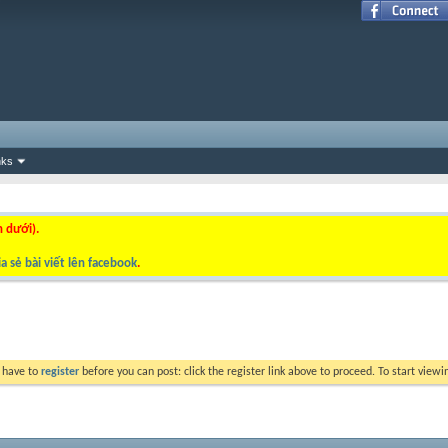
nks
n dưới).
a sẻ bài viết lên facebook
.
y have to
register
before you can post: click the register link above to proceed. To start view