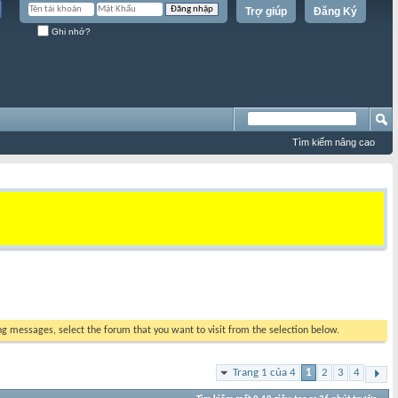
Trợ giúp
Đăng Ký
Ghi nhớ?
Tìm kiếm nâng cao
ing messages, select the forum that you want to visit from the selection below.
Trang 1 của 4
1
2
3
4