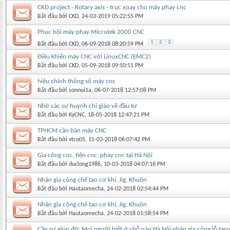
CKD project - Rotary axis - trục xoay cho máy phay cnc
Bắt đầu bởi
CKD
‎, 24-03-2019 05:22:55 PM
Phục hồi máy phay Microtek 2000 CNC
1
2
3
Bắt đầu bởi
CKD
‎, 06-09-2018 08:20:59 PM
Điều khiển máy CNC với LinuxCNC (EMC2)
Bắt đầu bởi
CKD
‎, 05-09-2018 09:50:51 PM
hiệu chỉnh thông số máy cnc
Bắt đầu bởi
sonnui1a
‎, 06-07-2018 12:57:08 PM
Nhờ các sư huynh chỉ giáo về đầu tư
Bắt đầu bởi
KyCNC
‎, 18-05-2018 12:47:21 PM
TPHCM cần bán máy CNC
Bắt đầu bởi
vtco05
‎, 15-03-2018 06:07:42 PM
Gia công cnc, tiện cnc, phay cnc tại Hà Nội
Bắt đầu bởi
duclong1986
‎, 10-03-2018 04:07:16 PM
Nhận gia công chế tạo cơ khí, Jig, Khuôn
Bắt đầu bởi
Hautaomecha
‎, 24-02-2018 02:54:44 PM
Nhận gia công chế tạo cơ khí, Jig, Khuôn
Bắt đầu bởi
Hautaomecha
‎, 24-02-2018 01:58:54 PM
Cần sự giúp đỡ: Mọi người biết ở chỗ nào Hà Nội nhận gia công lỗ tar