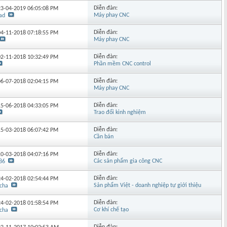
Diễn đàn:
 23-04-2019
06:05:08 PM
Máy phay CNC
ad
Diễn đàn:
 04-11-2018
07:18:55 PM
Máy phay CNC
Diễn đàn:
 02-11-2018
10:32:49 PM
Phần mềm CNC control
Diễn đàn:
 06-07-2018
02:04:15 PM
Máy phay CNC
Diễn đàn:
 15-06-2018
04:33:05 PM
Trao đổi kinh nghiệm
Diễn đàn:
 15-03-2018
06:07:42 PM
Cần bán
Diễn đàn:
 10-03-2018
04:07:16 PM
Các sản phẩm gia công CNC
86
Diễn đàn:
 24-02-2018
02:54:44 PM
Sản phẩm Việt - doanh nghiệp tự giới thiệu
cha
Diễn đàn:
 24-02-2018
01:58:54 PM
Cơ khí chế tạo
cha