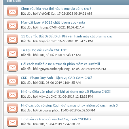
Tìm kiếm
:
Chọn vật liệu như thế nào trong gia công cnc?
Bắt đầu bởi
VietCAD Co.
‎, 17-02-2023 09:29:21 AM
Máy cắt laser A3015 chất lượng cao - mta
Bắt đầu bởi
htrong
‎, 07-04-2021 10:09:42 AM
11 Quy Tắc Bất Di Bất Dịch Khi vận hành máy cắt plasma cnc
Bắt đầu bởi
Máy cắt CNC
‎, 16-10-2020 01:54:12 PM
Tài liệu bộ điều khiển CNC LNC
Bắt đầu bởi
CKD
‎, 18-06-2020 10:48:17 AM
Hỏi cách xuất file nc 4 trục từ phần mềm es-surfmill
Bắt đầu bởi
nguyenlamhanphuong
‎, 12-06-2019 04:40:46 PM
CKD - Phạm Duy Anh - Dịch vụ CAD-CAM-CNC!
Bắt đầu bởi
CKD
‎, 05-06-2019 11:04:58 AM
Những điều cần phải biết khi sử dụng mỏ cắt Plasma CNC!!!
Bắt đầu bởi
Máy cắt CNC
‎, 31-05-2019 12:12:52 PM
Nhớ các bác vô giúp Cách dựng máy phay nhôm gỗ cnc mạch 3
Bắt đầu bởi
Lê quang phúc
‎, 11-05-2019 06:02:50 PM
Tìm hiểu và trao đổi về chương trình CNCKAD
Bắt đầu bởi
CKD
‎, 13-04-2019 12:47:38 PM