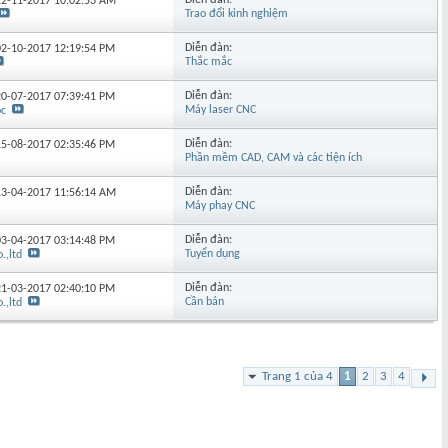
Diễn đàn:
 22-11-2017
10:02:53 AM
Trao đổi kinh nghiệm
Diễn đàn:
 02-10-2017
12:19:54 PM
Thắc mắc
Diễn đàn:
 20-07-2017
07:39:41 PM
Máy laser CNC
oc
Diễn đàn:
 15-08-2017
02:35:46 PM
Phần mềm CAD, CAM và các tiện ích
Diễn đàn:
 13-04-2017
11:56:14 AM
Máy phay CNC
Diễn đàn:
 03-04-2017
03:14:48 PM
Tuyển dụng
.,ltd
Diễn đàn:
 21-03-2017
02:40:10 PM
Cần bán
.,ltd
Trang 1 của 4
1
2
3
4