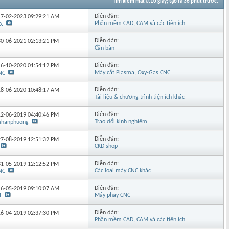
Tìm kiếm mất
0.10
giây; tạo ra 36 phút trước.
Diễn đàn:
 17-02-2023
09:29:21 AM
Phần mềm CAD, CAM và các tiện ích
o.
Diễn đàn:
 30-06-2021
02:13:21 PM
Cần bán
Diễn đàn:
 16-10-2020
01:54:12 PM
Máy cắt Plasma, Oxy-Gas CNC
NC
Diễn đàn:
 18-06-2020
10:48:17 AM
Tài liệu & chương trình tiện ích khác
Diễn đàn:
 12-06-2019
04:40:46 PM
Trao đổi kinh nghiệm
mhanphuong
Diễn đàn:
 27-08-2019
12:51:32 PM
CKD shop
Diễn đàn:
 31-05-2019
12:12:52 PM
Các loại máy CNC khác
NC
Diễn đàn:
 16-05-2019
09:10:07 AM
Máy phay CNC
1
Diễn đàn:
 16-04-2019
02:37:30 PM
Phần mềm CAD, CAM và các tiện ích