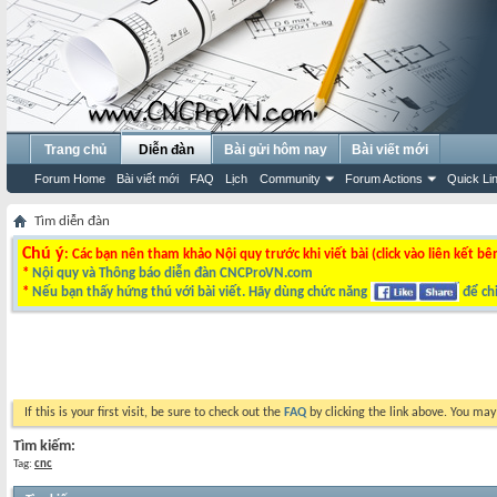
Trang chủ
Diễn đàn
Bài gửi hôm nay
Bài viết mới
Forum Home
Bài viết mới
FAQ
Lịch
Community
Forum Actions
Quick Li
Tìm diễn đàn
Chú ý
: Các bạn nên tham khảo Nội quy trước khi viết bài (click vào liên kết bê
*
Nội quy và Thông báo diễn đàn CNCProVN.com
*
Nếu bạn thấy hứng thú với bài viết. Hãy dùng chức năng
để chi
If this is your first visit, be sure to check out the
FAQ
by clicking the link above. You ma
Tìm kiếm:
Tag:
cnc