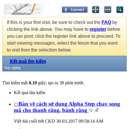
If this is your first visit, be sure to check out the
FAQ
by
clicking the link above. You may have to
register
before
you can post: click the register link above to proceed. To
start viewing messages, select the forum that you want
to visit from the selection below.
Kết quả tìm kiếm
Tag:
alpha
Tìm kiếm mất
0.10
giây; tạo ra 38 phút trước.
Kết quả tìm kiếm
Bàn về cách sử dụng Alpha Step chay song
mã cho thanh răng, bánh răng
Viết bài cuối bởi CKD 30-03-2017
09:58:14 AM