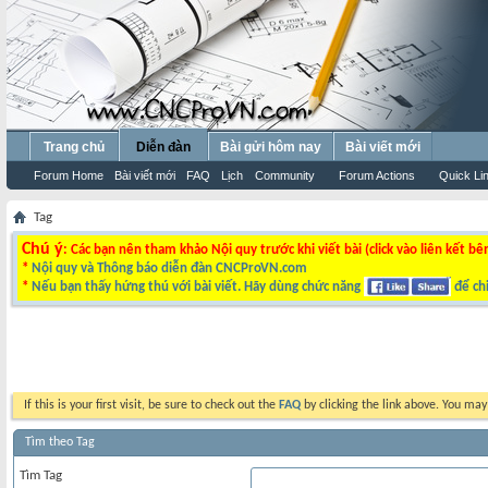
Trang chủ
Diễn đàn
Bài gửi hôm nay
Bài viết mới
Forum Home
Bài viết mới
FAQ
Lịch
Community
Forum Actions
Quick Li
Tag
Chú ý
: Các bạn nên tham khảo Nội quy trước khi viết bài (click vào liên kết bê
*
Nội quy và Thông báo diễn đàn CNCProVN.com
*
Nếu bạn thấy hứng thú với bài viết. Hãy dùng chức năng
để chi
If this is your first visit, be sure to check out the
FAQ
by clicking the link above. You ma
Tìm theo Tag
Tìm Tag