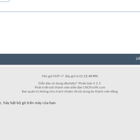
Li
Múi giờ GMT +7. Bây giờ là
11:12:40 PM
.
Diễn đàn sử dụng vBulletin® Phiên bản 4.2.3.
Phát triển bởi thành viên diễn đàn CNCProVN.com
Ban quản trị không chịu trách nhiệm về nội dung do thành viên đăng.
c, hãy bật bộ gõ trên máy của bạn.