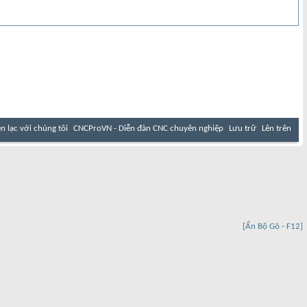
ên lạc với chúng tôi
CNCProVN - Diễn đàn CNC chuyên nghiệp
Lưu trữ
Lên trên
[Ẩn Bộ Gõ - F12]