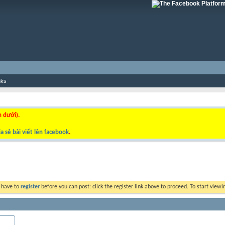
nks
n dưới).
a sẻ bài viết lên facebook
.
y have to
register
before you can post: click the register link above to proceed. To start view