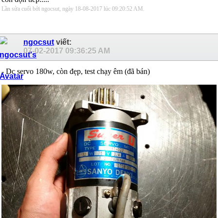
Lần sửa cuối bởi ngocsut, ngày 18-08-2017 lúc
09:20:52 AM
.
ngocsut
viết:
07-02-2017
09:36:25 AM
- Dc servo 180w, còn đẹp, test chạy êm (đã bán)