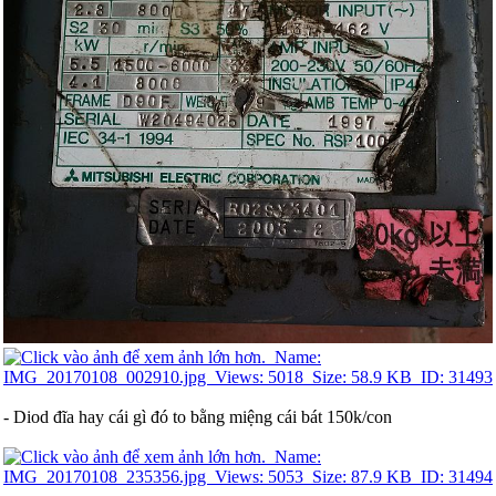
- Diod đĩa hay cái gì đó to bằng miệng cái bát 150k/con