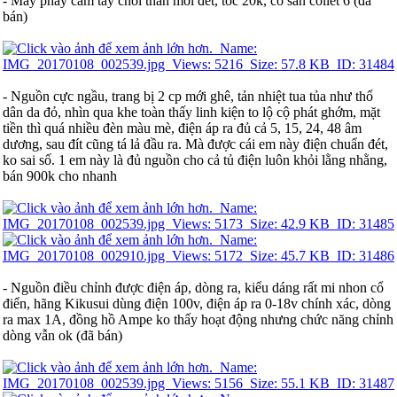
- Máy phay cầm tay chổi than mới đét, tốc 20k, có sẵn collet 6 (đã
bán)
- Nguồn cực ngầu, trang bị 2 cp mới ghê, tản nhiệt tua tủa như thổ
dân da đỏ, nhìn qua khe toàn thấy linh kiện to lộ cộ phát ghớm, mặt
tiền thì quá nhiều đèn màu mè, điện áp ra đủ cả 5, 15, 24, 48 âm
dương, sau đít cũng tá lả đầu ra. Mà được cái em này điện chuẩn đét,
ko sai số. 1 em này là đủ nguồn cho cả tủ điện luôn khỏi lằng nhằng,
bán 900k cho nhanh
- Nguồn điều chỉnh được điện áp, dòng ra, kiểu dáng rất mi nhon cổ
điển, hãng Kikusui dùng điện 100v, điện áp ra 0-18v chính xác, dòng
ra max 1A, đồng hồ Ampe ko thấy hoạt động nhưng chức năng chỉnh
dòng vẫn ok (đã bán)