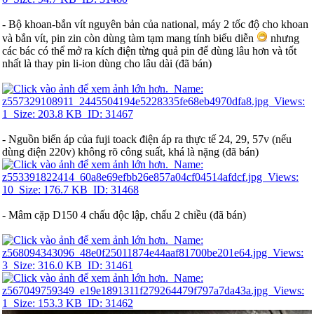
- Bộ khoan-bắn vít nguyên bản của national, máy 2 tốc độ cho khoan
và bắn vít, pin zin còn dùng tàm tạm mang tính biểu diễn
nhưng
các bác có thể mở ra kích điện từng quả pin để dùng lâu hơn và tốt
nhất là thay pin li-ion dùng cho lâu dài (đã bán)
- Nguồn biến áp của fuji toack điện áp ra thực tế 24, 29, 57v (nếu
dùng điện 220v) không rõ công suất, khá là nặng (đã bán)
- Mâm cặp D150 4 chấu độc lập, chấu 2 chiều (đã bán)