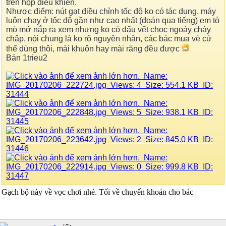
trên hộp điều khiển.
Nhược điểm: nút gạt điều chỉnh tốc độ ko có tác dụng, máy
luôn chạy ở tốc độ gần như cao nhất (đoán qua tiếng) em tò
mò mở nắp ra xem nhưng ko có dấu vết chọc ngoáy cháy
chập, nói chung là ko rõ nguyên nhân, các bác mua vè cứ
thế dùng thôi, mài khuôn hay mài răng đều được
Bán 1trieu2
Gạch bộ này về vọc chơi nhé. Tối về chuyển khoản cho bác