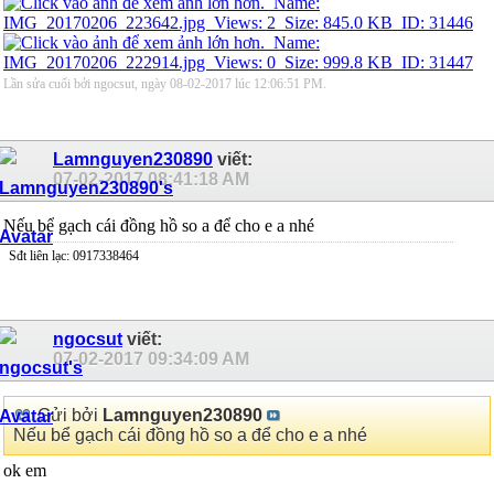
Lần sửa cuối bởi ngocsut, ngày 08-02-2017 lúc
12:06:51 PM
.
Lamnguyen230890
viết:
07-02-2017
08:41:18 AM
Nếu bể gạch cái đồng hồ so a để cho e a nhé
Sđt liên lạc: 0917338464
ngocsut
viết:
07-02-2017
09:34:09 AM
Gửi bởi
Lamnguyen230890
Nếu bể gạch cái đồng hồ so a để cho e a nhé
ok em