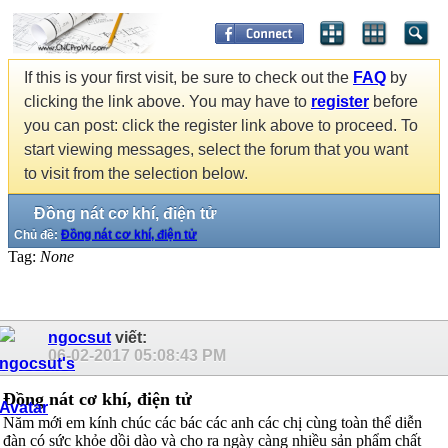
If this is your first visit, be sure to check out the
FAQ
by
clicking the link above. You may have to
register
before
you can post: click the register link above to proceed. To
start viewing messages, select the forum that you want
to visit from the selection below.
Đồng nát cơ khí, điện tử
Chủ đề:
Đồng nát cơ khí, điện tử
Tag:
None
ngocsut
viết:
06-02-2017
05:08:43 PM
Đồng nát cơ khí, điện tử
Năm mới em kính chúc các bác các anh các chị cùng toàn thể diễn
đàn có sức khỏe dồi dào và cho ra ngày càng nhiều sản phẩm chất