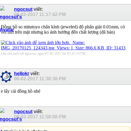
ngocsut
viết:
06-02-2017
11:17:42 PM
Đồng hồ so mitutoyo chân kính (jeweled) độ phân giải 0.01mm, có
vết nứt trên mặt nhưng ko ảnh hưởng đến chất lượng (đã bán)
Lần sửa cuối bởi ngocsut, ngày 07-02-2017 lúc
01:47:14 PM
.
hellokr
viết:
06-02-2017
11:38:36 PM
e lấy cái đồng hồ nhé
ngocsut
viết:
06-02-2017
11:58:08 PM