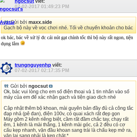
ngocsut
viết:
07-02-2017
01:49:23 PM
Gửi bởi
maxx.side
Gạch bộ này về vọc chơi nhé. Tối về chuyển khoản cho bác
ok bác, bác về xử lý đc cái nút gạt chỉnh tốc thì bộ này rất ngon, tiện
dụng lắm
trungnguyenhp
viết:
07-02-2017
02:17:35 PM
Gửi bởi
ngocsut
Ok, bác vui lòng cho em số điện thoại và 1 tin nhắn vào số
máy của em để xác nhận gạch và tiện giao dịch nhé
Cập nhật thêm bộ khoan, mài guyên bản đầy đủ cả công tắc
đạp nhả (pê đan), điện 100v, có quai xách rất đẹp gọn
Máy gồm 2 kênh riêng biệt, cầm rất đầm chắc tay, chạy rất
êm, 1 kênh là mài thẳng, 1 kênh mài góc, cả 2 đều có cơ
cấu kẹp nhanh, vặn đầu khoan sang trái là chấu kẹp mở ra,
vặn lại sang phải là kẹp chặt.*