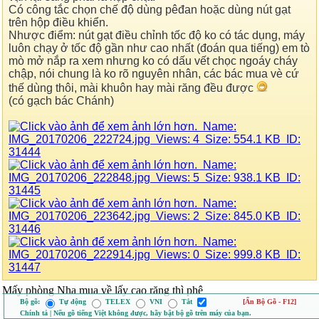
Có công tắc chọn chế độ dùng pêđan hoặc dùng nút gạt
trên hộp điều khiển.
Nhược điểm: nút gạt điều chỉnh tốc độ ko có tác dụng, máy
luôn chạy ở tốc độ gần như cao nhất (đoán qua tiếng) em tò
mò mở nắp ra xem nhưng ko có dấu vết chọc ngoáy cháy
chập, nói chung là ko rõ nguyên nhân, các bác mua vè cứ
thế dùng thôi, mài khuôn hay mài răng đều được
(có gạch bác Chánh)
Mấy phòng Nha mua về lấy cao răng thì phê
Bộ gõ:
Tự động
TELEX
VNI
Tắt
[Ẩn Bộ Gõ - F12]
Chính tả | Nếu gõ tiếng Việt không được, hãy bật bộ gõ trên máy của bạn.