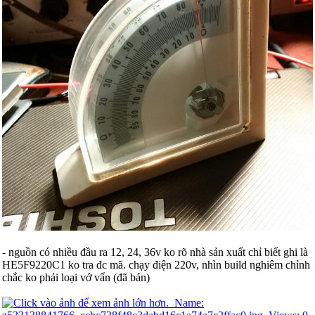
- nguồn có nhiều đầu ra 12, 24, 36v ko rõ nhà sản xuất chỉ biết ghi là
HE5F9220C1 ko tra đc mã. chạy điện 220v, nhìn build nghiêm chỉnh
chắc ko phải loại vớ vẩn (đã bán)