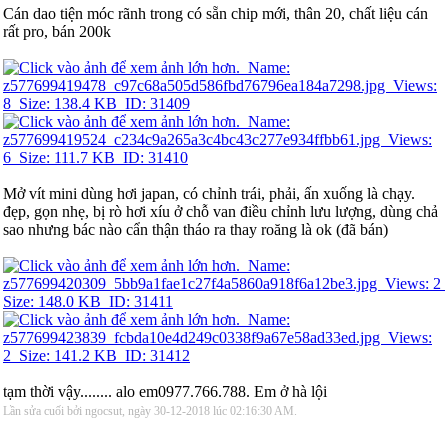
Cán dao tiện móc rãnh trong có sẵn chip mới, thân 20, chất liệu cán
rất pro, bán 200k
Mở vít mini dùng hơi japan, có chỉnh trái, phải, ấn xuống là chạy.
đẹp, gọn nhẹ, bị rò hơi xíu ở chỗ van điều chỉnh lưu lượng, dùng chả
sao nhưng bác nào cẩn thận tháo ra thay roăng là ok (đã bán)
tạm thời vậy........ alo em0977.766.788. Em ở hà lội
Lần sửa cuối bởi ngocsut, ngày 30-12-2018 lúc
02:16:30 AM
.