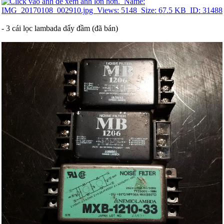
- 3 cái lọc lambada dẩy đầm (đã bán)