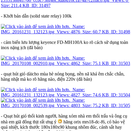
- Khởi bán dẫn (solid state relay) 100k
- cảm biến lưu lượng keyence FD-MH100A ko rõ cách sử dụng toàn
inox nặng ịch (đã bán)
- quạt hút gió dàicho mùa hè nóng bọng, nền nã khá êm chắc chắn,
hàng nhật mà ko rõ hãng nào, điện 220v (đã bán)
- Quạt hút gió thổi kinh người, hàng xóm nhà em thổi trấu và ông cụ
nhà em giã đông thịt rất ưng ý
hãng orix mrs18-dc-f6, có bảo vệ
quá nhiệt, kích thước 180x180x90 khung nhôm đúc, cánh sắt hay