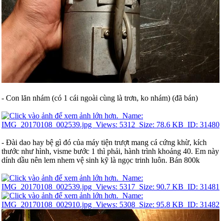
- Con lăn nhám (có 1 cái ngoài cùng là trơn, ko nhám) (đã bán)
- Đài dao hay bệ gì đó của máy tiện trượt mang cá cứng khừ, kích
thước như hình, visme bước 1 thì phải, hành trình khoảng 40. Em này
dính dầu nên lem nhem vệ sinh kỹ là ngọc trinh luôn. Bán 800k