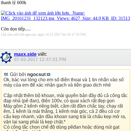
thanh lý 600k
Còn dọn tiếp.....
Lần sửa cuối bởi ngocsut, ngày 14-11-2017 lúc
02:17:35 PM
.
maxx.side
viết:
07-02-2017
12:47:01 PM
Gửi bởi
ngocsut
Ok, bác vui lòng cho em số điện thoại và 1 tin nhắn vào số
máy của em để xác nhận gạch và tiện giao dịch nhé
Cập nhật thêm bộ khoan, mài guyên bản đầy đủ cả công tắc
đạp nhả (pê đan), điện 100v, có quai xách rất đẹp gọn
Máy gồm 2 kênh riêng biệt, cầm rất đầm chắc tay, chạy rất
êm, 1 kênh là mài thẳng, 1 kênh mài góc, cả 2 đều có cơ
cấu kẹp nhanh, vặn đầu khoan sang trái là chấu kẹp mở ra,
vặn lại sang phải là kẹp chặt.*
Có công tắc chọn chế độ dùng pêđan hoặc dùng nút gạt