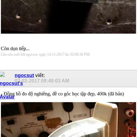
Còn dọn tiếp...
Lần sửa cuối bởi ngocsut, ngày 14-11-2017 lúc
02:00:36 PM
.
ngocsut
viết:
07-02-2017
09:40:03 AM
- Đồng hồ đo độ nghiêng, đề co góc học tập đẹp, 400k (đã bán)