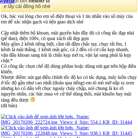
Gửi bởi
hellokr
e lấy cái đồng hồ nhé
Ok, bác vui lòng cho em số điện thoại và 1 tin nhắn vào số máy của
em để xác nhận gạch và tiện giao dịch nhé
Cập nhật thêm bộ khoan, mài guyên bản đầy đủ cả công tắc đạp nhả
(pê đan), điện 100v, có quai xách rất đẹp gọn
Máy gồm 2 kênh riêng biệt, cầm rất đầm chắc tay, chạy rất êm, 1
kênh là mài thẳng, 1 kênh mài góc, cả 2 đều có cơ cấu kẹp nhanh,
vặn đầu khoan sang trái là chấu kẹp mở ra, vặn lại sang phải là kẹp
chặt.*
Có công tắc chọn chế độ dùng pêđan hoặc dùng nút gạt trên hộp điều
khiển.
Nhược điểm: nút gạt điều chỉnh tốc độ ko có tác dụng, máy luôn chạy
ở tốc độ gần như cao nhất (đoán qua tiếng) em tò mò mở nắp ra xem
nhưng ko có dấu vết chọc ngoáy cháy chập, nói chung là ko rõ
nguyên nhân, các bác mua vè cứ thế dùng thôi, mài khuôn hay mài
răng đều được
(đã bán)