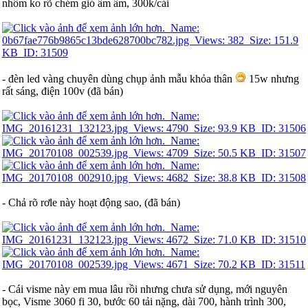
nhôm ko rõ chém gió ầm ầm, 300k/cái
- đèn led vàng chuyên dùng chụp ảnh mẫu khỏa thân
15w nhưng
rất sáng, điện 100v (đã bán)
- Chả rõ rơle này hoạt động sao, (đã bán)
- Cái visme này em mua lâu rồi nhưng chưa sử dụng, mới nguyên
bọc, Visme 3060 fi 30, bước 60 tải nặng, dài 700, hành trình 300,