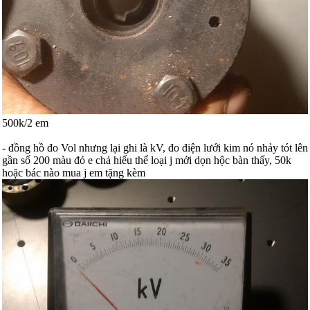
500k/2 em
- đồng hồ đo Vol nhưng lại ghi là kV, đo điện lưới kim nó nhảy tót lên
gần số 200 màu đỏ e chả hiểu thể loại j mới dọn hộc bàn thấy, 50k
hoặc bác nào mua j em tặng kèm