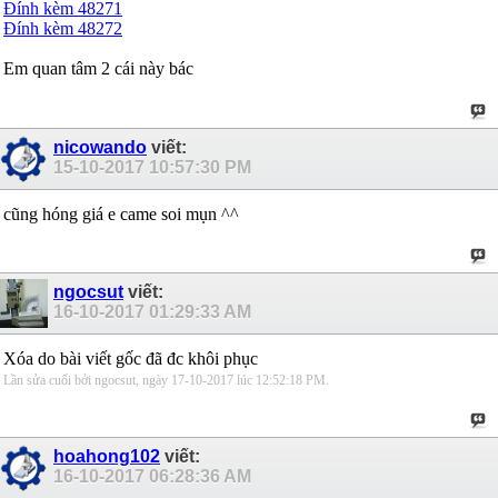
Đính kèm 48271
Đính kèm 48272
Em quan tâm 2 cái này bác
nicowando
viết:
15-10-2017
10:57:30 PM
cũng hóng giá e came soi mụn ^^
ngocsut
viết:
16-10-2017
01:29:33 AM
Xóa do bài viết gốc đã đc khôi phục
Lần sửa cuối bởi ngocsut, ngày 17-10-2017 lúc
12:52:18 PM
.
hoahong102
viết:
16-10-2017
06:28:36 AM