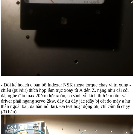
- Đổi kế hoạch e bán bộ Indexer NSK mega torque chạy vị trí xung -
chiều (pul/dir) thích hợp làm trục xoay từ A đến Z, nặng như cái cối
đá, nghe đâu max 20Nm lực xoắn, so sánh về kích thước môtor và
đriver phải ngang servo 2kw, đầy đủ dây jắc (dây bị căt do mấy a hư
thân ngoài bãi, đã hàn nối lại). Đã test hoạt động ok, chỉ cắm là chạy
(đã bán)