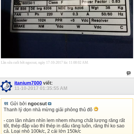
Lần sửa cuối bởi ngocsut, ngày 17-10-2017 lúc
11:08:02 AM
.
itanium7000
viết:
11-10-2017
01:35:55 AM
Gửi bởi
ngocsut
Thanh lý dọn nhà mừng giải phỏng thủ đô
- con lăn nhám nhìn lem nhem nhưng chất lượng răng rất
tốt, thép đập vào thì thép in dấu răng luôn, răng thì ko sao
cả. Loại nhỏ 100k/c, 2 cái lớn 150k/c