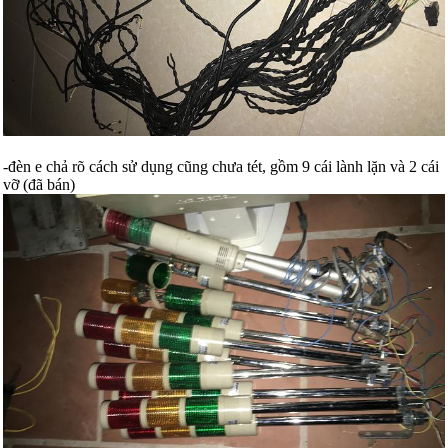
-đèn e chả rõ cách sử dụng cũng chưa tét, gồm 9 cái lành lặn và 2 cái
vỡ (đã bán)