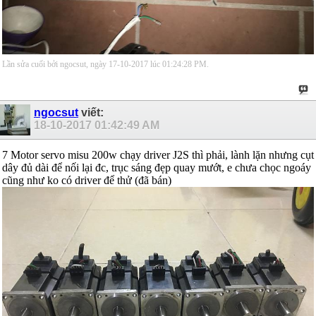
Lần sửa cuối bởi ngocsut, ngày 17-10-2017 lúc
01:24:28 PM
.
ngocsut
viết:
18-10-2017
01:42:49 AM
7 Motor servo misu 200w chạy driver J2S thì phải, lành lặn nhưng cụt
dây đủ dài để nối lại đc, trục sáng đẹp quay mướt, e chưa chọc ngoáy
cũng như ko có driver để thử (đã bán)