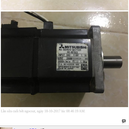
Lần sửa cuối bởi ngocsut, ngày 18-10-2017 lúc
08:46:19 AM
.