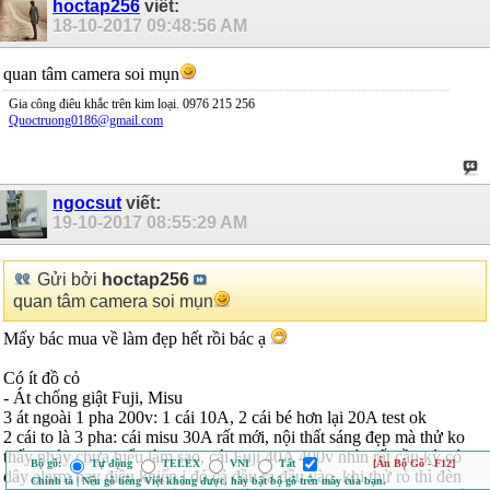
hoctap256
viết:
18-10-2017
09:48:56 AM
quan tâm camera soi mụn
Gia công điêu khắc trên kim loại. 0976 215 256
Quoctruong0186@gmail.com
ngocsut
viết:
19-10-2017
08:55:29 AM
Gửi bởi
hoctap256
quan tâm camera soi mụn
Mấy bác mua về làm đẹp hết rồi bác ạ
Có ít đồ cỏ
- Át chống giật Fuji, Misu
3 át ngoài 1 pha 200v: 1 cái 10A, 2 cái bé hơn lại 20A test ok
2 cái to là 3 pha: cái misu 30A rất mới, nội thất sáng đẹp mà thử ko
thấy nhảy chưa hiểu làm sao, cái Fuji 40A 400v nhìn rất cầu kỳ có
Bộ gõ:
Tự động
TELEX
VNI
Tắt
[Ẩn Bộ Gõ - F12]
dây alarm hay điều khiển j đó cả đầu ra đầu vào, khi thử rò thì đèn
Chính tả | Nếu gõ tiếng Việt không được, hãy bật bộ gõ trên máy của bạn.