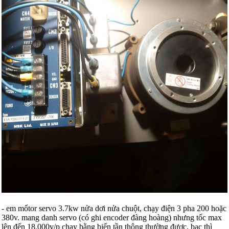
- em mổtor servo 3.7kw nửa dơi nửa chuột, chạy điện 3 pha 200 hoặc
380v. mang danh servo (có ghi encoder đàng hoàng) nhưng tốc max
lên đến 18.000v/p chạy bằng biến tần thông thường được, bạc thì