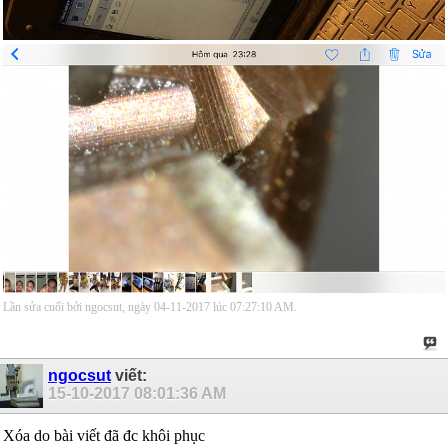
Lần sửa cuối bởi ngocsut, ngày 04-11-2017 lúc
07:27:10 AM
.
ngocsut
viết:
15-10-2017
08:01:36 AM
Xóa do bài viết đã đc khôi phục