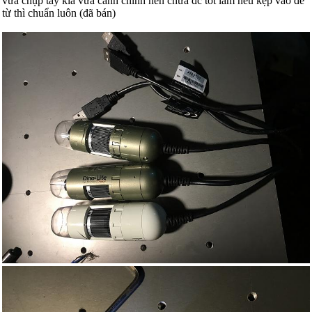
vừa chụp tay kia vừa canh chỉnh nên chưa đc tốt lắm nếu kẹp vào đế
từ thì chuẩn luôn (đã bán)