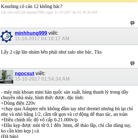
Knurling có cán 12 không bác?
Lần sửa cuối bởi itanium7000, ngày 11-10-2017 lúc
01:36:36 AM
.
minhhung999
viết:
11-10-2017
04:18:17 AM
Lấy 2 cặp lăn nhám bên phải như zalo nhe bác. Tks
ngocsut
viết:
15-10-2017
01:54:34 AM
- máy mài khoan mini hàn quốc sản xuất, hàng thanh lý trong dây
chuyền nhà máy, hình thức được. đặc tính:
+Dùng điện 220v
+chạy qua Adapter nên không đầm tay như dremel nhưng bù lại chỉ
nhẹ và nhỏ bằng 1/2, cầm rất gọn và cơ động dễ thao tác, an toàn
+Điều chỉnh tốc độ vô cấp 0-21.000v/p
+Đầu kẹp được mũi từ 0.1 đến 3mm, dễ tháo lắp, chỉ cần dùng tay,
ko cần kìm kẹp j cả
(Đã bán)