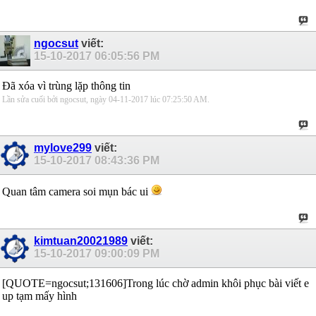
ngocsut
viết:
15-10-2017
06:05:56 PM
Đã xóa vì trùng lặp thông tin
Lần sửa cuối bởi ngocsut, ngày 04-11-2017 lúc
07:25:50 AM
.
mylove299
viết:
15-10-2017
08:43:36 PM
Quan tâm camera soi mụn bác ui
kimtuan20021989
viết:
15-10-2017
09:00:09 PM
[QUOTE=ngocsut;131606]Trong lúc chờ admin khôi phục bài viết e
up tạm mấy hình