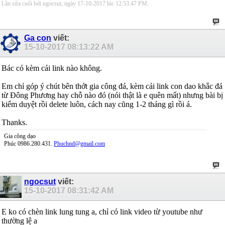
Lần sửa cuối bởi ngocsut, ngày 17-10-2017 lúc
12:53:47 PM
.
Ga con
viết:
15-10-2017
08:13:22 AM
Bác có kèm cái link nào không.
Em chỉ góp ý chút bên thớt gia công đá, kèm cái link con dao khắc đá
từ Đông Phương hay chỗ nào đó (nói thật là e quên mất) nhưng bài bị
kiểm duyệt rồi delete luôn, cách nay cũng 1-2 tháng gì rồi á.
Thanks.
Gia công dạo
Phúc 0986.280.431.
Phuchnd@gmail.com
ngocsut
viết:
15-10-2017
08:31:42 AM
E ko có chèn link lung tung a, chỉ có link video từ youtube như
thường lệ a