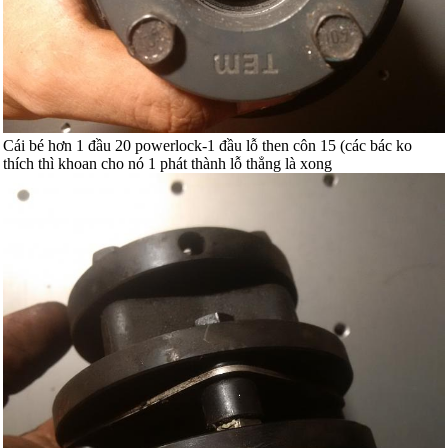
Cái bé hơn 1 đầu 20 powerlock-1 đầu lỗ then côn 15 (các bác ko
thích thì khoan cho nó 1 phát thành lỗ thẳng là xong