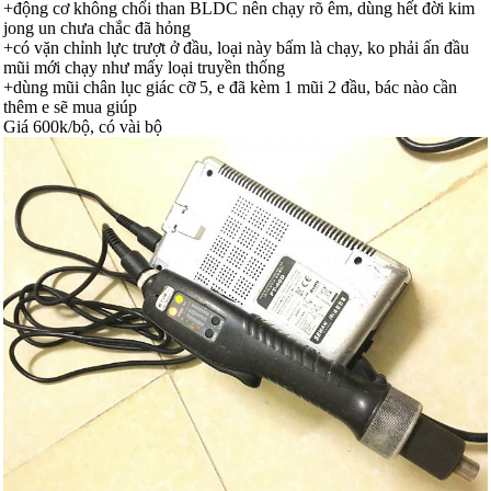
+động cơ không chổi than BLDC nên chạy rõ êm, dùng hết đời kim
jong un chưa chắc đã hỏng
+có vặn chỉnh lực trượt ở đầu, loại này bấm là chạy, ko phải ấn đầu
mũi mới chạy như mấy loại truyền thống
+dùng mũi chân lục giác cỡ 5, e đã kèm 1 mũi 2 đầu, bác nào cần
thêm e sẽ mua giúp
Giá 600k/bộ, có vài bộ