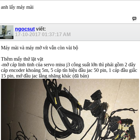
anh lấy máy mài
ngocsut
viết:
17-10-2017
01:37:17 AM
Máy mài và máy mở vít vẫn còn vài bộ
Thêm mấy thứ lặt vặt
-mớ cáp linh tinh của servo misu j3 công suất lớn thì phải gồm 2 dây
cáp encoder khoảng 5m, 5 cáp tín hiệu đầu jac 50 pin, 1 cáp đầu giắc
15 pin, mớ đầu jac lằng nhăng khác (đã bán)