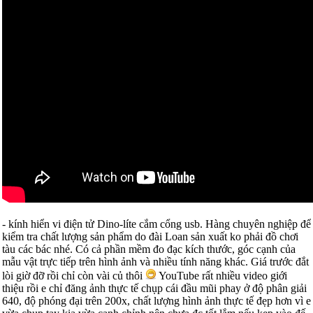
- kính hiển vi điện tử Dino-líte cắm cổng usb. Hàng chuyên nghiệp để
kiểm tra chất lượng sản phẩm do đài Loan sản xuất ko phải đồ chơi
tàu các bác nhé. Có cả phần mềm đo đạc kích thước, góc cạnh của
mẫu vật trực tiếp trên hình ảnh và nhiều tính năng khác. Giá trước đắt
lòi giờ đỡ rồi chỉ còn vài củ thôi
YouTube rất nhiều video giới
thiệu rồi e chỉ đăng ảnh thực tế chụp cái đầu mũi phay ở độ phân giải
640, độ phóng đại trên 200x, chất lượng hình ảnh thực tế đẹp hơn vì e