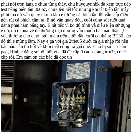
phải nói trơn láng e chưa từng thấy, chú huyquynhbk đã xem trực tiếp
test bằng biến tần 360hz, chưa lên hết tốc nhưng khi tắt biến tần mấy
phút mà nó vẫn quay tít mù làm e tưởng cái biến tần lỗi vẫn cấp điện
nên rút cả phích cắm ra. E nó vẫn quay đều, cuối cùng sốt ruột quá
đành phải hãm bằng tay. E rất tiếc vì ko đủ trình và điều kiện sử dụng
e nó, dù e mua về để thương mại nhưng vẫn muốn bác nào thật sự
yêu thương cho e nó ngồi mâm trên cưỡi đầu cưỡi cổ thằng BT30 nào
đó thì e mừng lắm. Nay e gả với giá 2trieu5 dưới cả giá nhập rồi nên
bác nào cần thì hốt về khỏi mất công trả giá nhé. E nó bị sứt 1 chân
pad, Hình e đăng sơ bộ thôi vì e đã đề cập ở cac s trang trước, có cả
clip rồi. Em cảm ơn các bác đã đọc tin