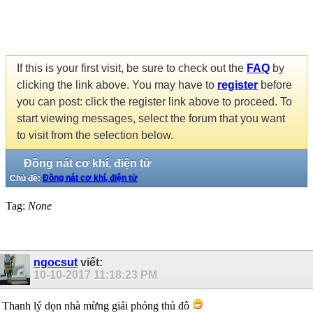
If this is your first visit, be sure to check out the
FAQ
by
clicking the link above. You may have to
register
before
you can post: click the register link above to proceed. To
start viewing messages, select the forum that you want
to visit from the selection below.
Đồng nát cơ khí, điện tử
Chủ đề:
Đồng nát cơ khí, điện tử
Tag:
None
ngocsut
viết:
10-10-2017
11:18:23 PM
Thanh lý dọn nhà mừng giải phỏng thủ đô