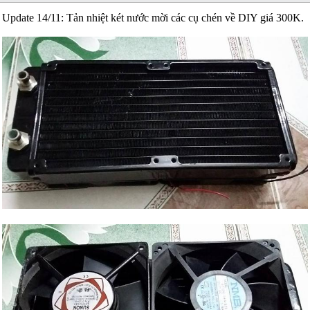
Update 14/11: Tản nhiệt két nước mời các cụ chén về DIY giá 300K.