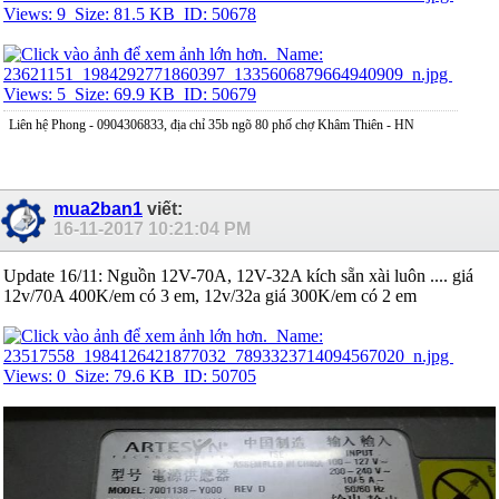
Liên hệ Phong - 0904306833, địa chỉ 35b ngõ 80 phố chợ Khâm Thiên - HN
mua2ban1
viết:
16-11-2017
10:21:04 PM
Update 16/11: Nguồn 12V-70A, 12V-32A kích sẵn xài luôn .... giá
12v/70A 400K/em có 3 em, 12v/32a giá 300K/em có 2 em