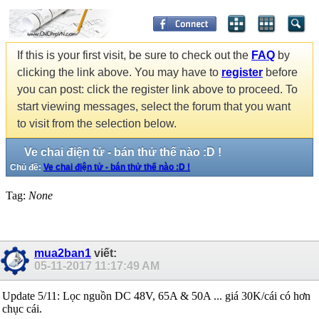
If this is your first visit, be sure to check out the
FAQ
by
clicking the link above. You may have to
register
before
you can post: click the register link above to proceed. To
start viewing messages, select the forum that you want
to visit from the selection below.
Ve chai điện tử - bán thử thế nào :D !
Chủ đề:
Ve chai điện tử - bán thử thế nào :D !
Tag:
None
mua2ban1
viết:
05-11-2017
11:17:49 AM
Update 5/11: Lọc nguồn DC 48V, 65A & 50A ... giá 30K/cái có hơn
chục cái.