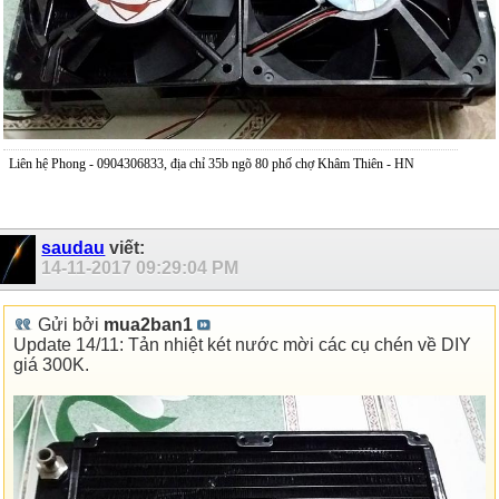
Liên hệ Phong - 0904306833, địa chỉ 35b ngõ 80 phố chợ Khâm Thiên - HN
saudau
viết:
14-11-2017
09:29:04 PM
Gửi bởi
mua2ban1
Update 14/11: Tản nhiệt két nước mời các cụ chén về DIY
giá 300K.