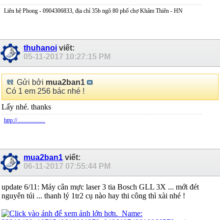
Liên hệ Phong - 0904306833, địa chỉ 35b ngõ 80 phố chợ Khâm Thiên - HN
thuhanoi
viết:
05-11-2017
10:27:15 PM
Gửi bởi
mua2ban1
Có 1 em 256 bác nhé !
Lấy nhé. thanks
http://...................
mua2ban1
viết:
06-11-2017
07:55:44 PM
update 6/11: Máy cân mực laser 3 tia Bosch GLL 3X ... mới đét
nguyên túi ... thanh lý 1tr2 cụ nào hay thi công thì xài nhé !