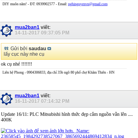
DIY muôn năm! - ĐT: 0939902577 - Email:
nghinguyenvn@gmail.com
mua2ban1
viết:
14-11-2017
09:37:05 PM
Gửi bởi
saudau
lấy cục này nhe cụ
ok cụ nhé !!!!!!!
Liên hệ Phong - 0904306833, địa chỉ 35b ngõ 80 phố chợ Khâm Thiên - HN
mua2ban1
viết:
16-11-2017
07:14:32 PM
Update 16/11: PLC Mitsubishi hình thức đẹp cắm nguồn vẫn lên ....
400K