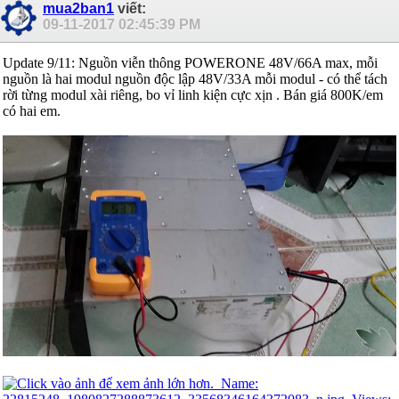
mua2ban1
viết:
09-11-2017
02:45:39 PM
Update 9/11: Nguồn viễn thông POWERONE 48V/66A max, mỗi
nguồn là hai modul nguồn độc lập 48V/33A mỗi modul - có thể tách
rời từng modul xài riêng, bo vỉ linh kiện cực xịn . Bán giá 800K/em
có hai em.