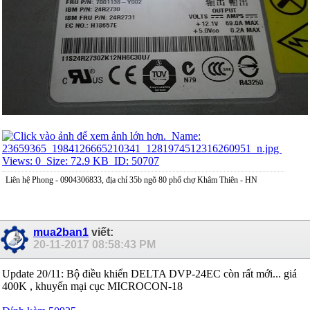
Liên hệ Phong - 0904306833, địa chỉ 35b ngõ 80 phố chợ Khâm Thiên - HN
mua2ban1
viết:
20-11-2017
08:58:43 PM
Update 20/11: Bộ điều khiển DELTA DVP-24EC còn rất mới... giá
400K , khuyến mại cục MICROCON-18