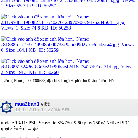
Liên hệ Phong - 0904306833, địa chỉ 35b ngõ 80 phố chợ Khâm Thiên - HN
mua2ban1
viết:
13-11-2017
11:27:46 AM
update 13/11: PSU Seasonic SS-750JS 80 plus 750W Active PFC
quạt siêu êm .... giá 1tr