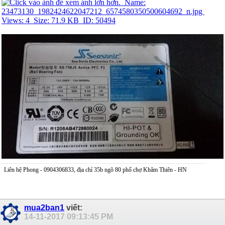
Liên hệ Phong - 0904306833, địa chỉ 35b ngõ 80 phố chợ Khâm Thiên - HN
mua2ban1
viết:
14-11-2017
09:13:45 PM