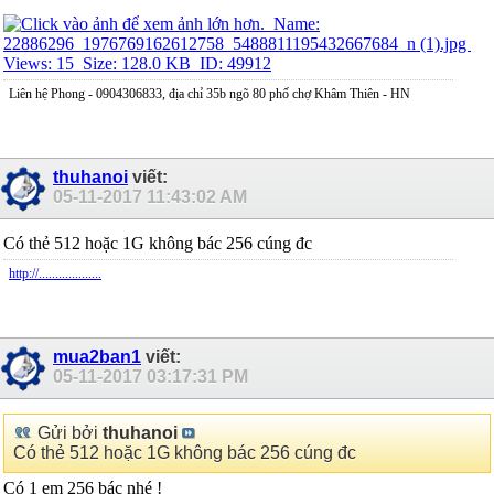
Liên hệ Phong - 0904306833, địa chỉ 35b ngõ 80 phố chợ Khâm Thiên - HN
thuhanoi
viết:
05-11-2017
11:43:02 AM
Có thẻ 512 hoặc 1G không bác 256 cúng đc
http://...................
mua2ban1
viết:
05-11-2017
03:17:31 PM
Gửi bởi
thuhanoi
Có thẻ 512 hoặc 1G không bác 256 cúng đc
Có 1 em 256 bác nhé !