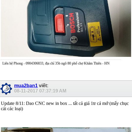
Liên hệ Phong - 0904306833, địa chỉ 35b ngõ 80 phố chợ Khâm Thiên - HN
mua2ban1
viết:
08-11-2017
07:37:19 AM
Update 8/11: Dao CNC new in box ... tất cả giá 1tr cả mớ (mấy chục
cái các loại)