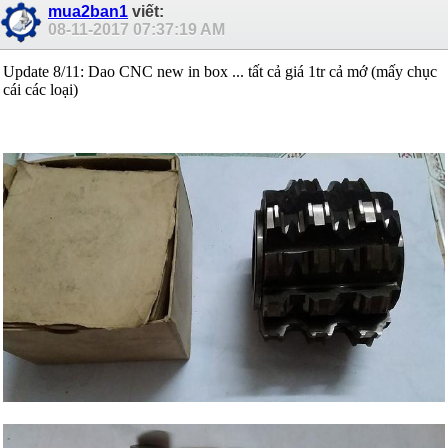
mua2ban1
viết:
08-11-2017
07:37:19 AM
Update 8/11: Dao CNC new in box ... tất cả giá 1tr cả mớ (mấy chục
cái các loại)