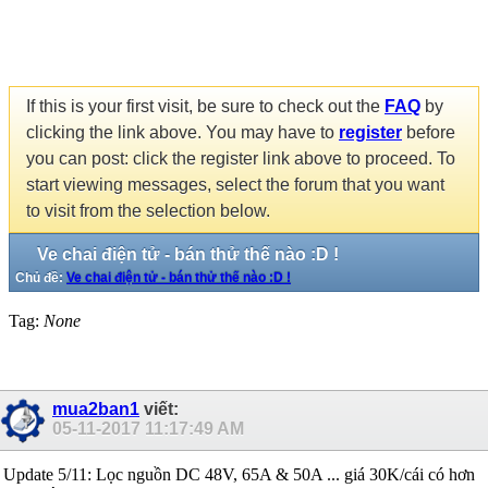
If this is your first visit, be sure to check out the
FAQ
by
clicking the link above. You may have to
register
before
you can post: click the register link above to proceed. To
start viewing messages, select the forum that you want
to visit from the selection below.
Ve chai điện tử - bán thử thế nào :D !
Chủ đề:
Ve chai điện tử - bán thử thế nào :D !
Tag:
None
mua2ban1
viết:
05-11-2017
11:17:49 AM
Update 5/11: Lọc nguồn DC 48V, 65A & 50A ... giá 30K/cái có hơn