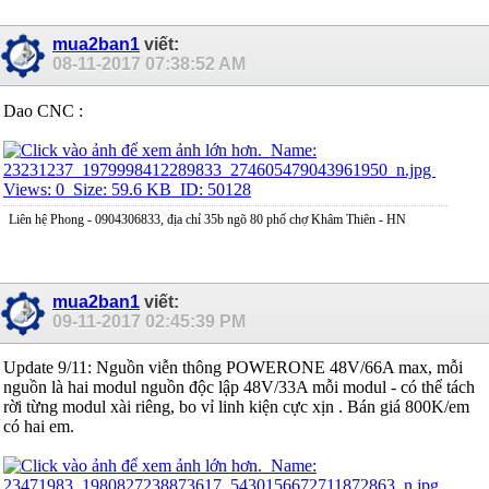
mua2ban1
viết:
08-11-2017
07:38:52 AM
Dao CNC :
Liên hệ Phong - 0904306833, địa chỉ 35b ngõ 80 phố chợ Khâm Thiên - HN
mua2ban1
viết:
09-11-2017
02:45:39 PM
Update 9/11: Nguồn viễn thông POWERONE 48V/66A max, mỗi
nguồn là hai modul nguồn độc lập 48V/33A mỗi modul - có thể tách
rời từng modul xài riêng, bo vỉ linh kiện cực xịn . Bán giá 800K/em
có hai em.