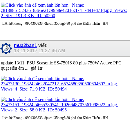
Liên hệ Phong - 0904306833, địa chỉ 35b ngõ 80 phố chợ Khâm Thiên - HN
mua2ban1
viết:
13-11-2017
11:27:46 AM
update 13/11: PSU Seasonic SS-750JS 80 plus 750W Active PFC
quạt siêu êm .... giá 1tr
Liên hệ Phong - 0904306833, địa chỉ 35b ngõ 80 phố chợ Khâm Thiên - HN