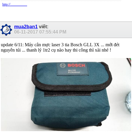
http://...................
mua2ban1
viết:
06-11-2017
07:55:44 PM
update 6/11: Máy cân mực laser 3 tia Bosch GLL 3X ... mới đét
nguyên túi ... thanh lý 1tr2 cụ nào hay thi công thì xài nhé !