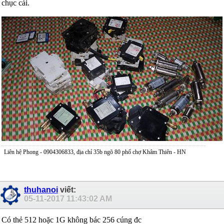
chục cái.
Liên hệ Phong - 0904306833, địa chỉ 35b ngõ 80 phố chợ Khâm Thiên - HN
thuhanoi
viết:
05-11-2017
11:43:02 AM
Có thẻ 512 hoặc 1G không bác 256 cúng đc