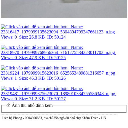
Ảnh thu nhỏ đính kèm
Liên hệ Phong - 0904306833, địa chỉ 35b ngõ 80 phố chợ Khâm Thiên - HN