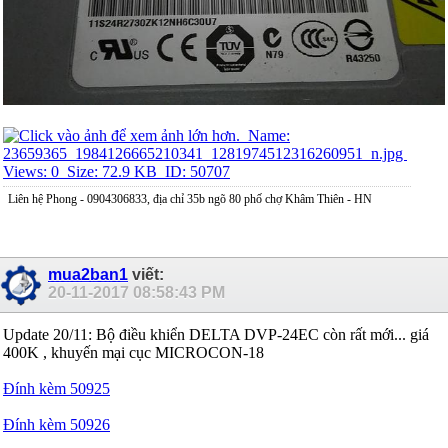
Liên hệ Phong - 0904306833, địa chỉ 35b ngõ 80 phố chợ Khâm Thiên - HN
mua2ban1
viết:
20-11-2017
08:58:43 PM
Update 20/11: Bộ điều khiển DELTA DVP-24EC còn rất mới... giá
400K , khuyến mại cục MICROCON-18
Đính kèm 50925
Đính kèm 50926