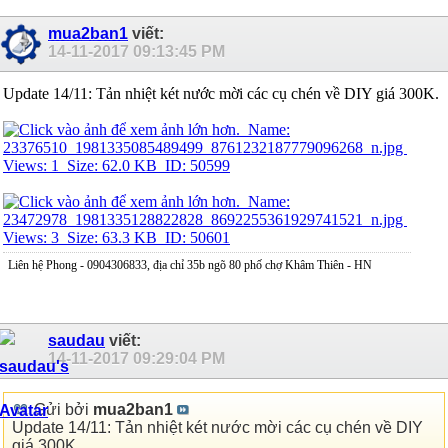
mua2ban1
viết:
14-11-2017
09:13:45 PM
Update 14/11: Tản nhiệt két nước mời các cụ chén về DIY giá 300K.
Liên hệ Phong - 0904306833, địa chỉ 35b ngõ 80 phố chợ Khâm Thiên - HN
saudau
viết:
14-11-2017
09:29:04 PM
Gửi bởi
mua2ban1
Update 14/11: Tản nhiệt két nước mời các cụ chén về DIY
giá 300K.