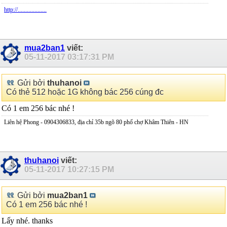
http://...................
mua2ban1
viết:
05-11-2017
03:17:31 PM
Gửi bởi
thuhanoi
Có thẻ 512 hoặc 1G không bác 256 cúng đc
Có 1 em 256 bác nhé !
Liên hệ Phong - 0904306833, địa chỉ 35b ngõ 80 phố chợ Khâm Thiên - HN
thuhanoi
viết:
05-11-2017
10:27:15 PM
Gửi bởi
mua2ban1
Có 1 em 256 bác nhé !
Lấy nhé. thanks