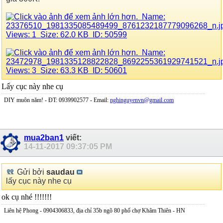
Lấy cục này nhe cụ
DIY muôn năm! - ĐT: 0939902577 - Email:
nghinguyenvn@gmail.com
mua2ban1
viết:
14-11-2017
09:37:05 PM
Gửi bởi
saudau
lấy cục này nhe cụ
ok cụ nhé !!!!!!!
Liên hệ Phong - 0904306833, địa chỉ 35b ngõ 80 phố chợ Khâm Thiên - HN