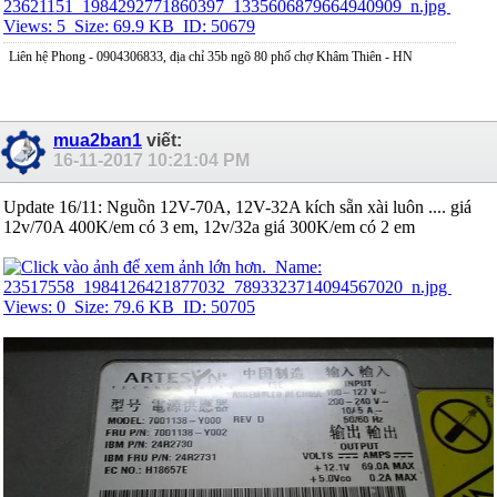
Liên hệ Phong - 0904306833, địa chỉ 35b ngõ 80 phố chợ Khâm Thiên - HN
mua2ban1
viết:
16-11-2017
10:21:04 PM
Update 16/11: Nguồn 12V-70A, 12V-32A kích sẵn xài luôn .... giá
12v/70A 400K/em có 3 em, 12v/32a giá 300K/em có 2 em