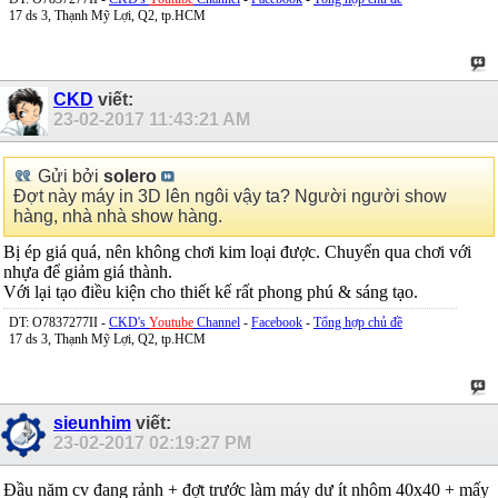
17 ds 3, Thạnh Mỹ Lợi, Q2, tp.HCM
CKD
viết:
23-02-2017
11:43:21 AM
Gửi bởi
solero
Đợt này máy in 3D lên ngôi vậy ta? Người người show
hàng, nhà nhà show hàng.
Bị ép giá quá, nên không chơi kim loại được. Chuyển qua chơi với
nhựa để giảm giá thành.
Với lại tạo điều kiện cho thiết kế rất phong phú & sáng tạo.
DT: O7837277II -
CKD's
Youtube
Channel
-
Facebook
-
Tổng hợp chủ đề
17 ds 3, Thạnh Mỹ Lợi, Q2, tp.HCM
sieunhim
viết:
23-02-2017
02:19:27 PM
Đầu năm cv đang rảnh + đợt trước làm máy dư ít nhôm 40x40 + mấy