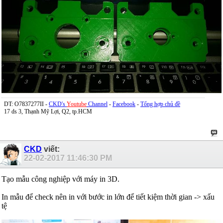
DT: O7837277II -
CKD's
Youtube
Channel
-
Facebook
-
Tổng hợp chủ đề
17 ds 3, Thạnh Mỹ Lợi, Q2, tp.HCM
CKD
viết:
22-02-2017
11:46:30 PM
Tạo mẫu công nghiệp với máy in 3D.
In mẫu để check nên in với bước in lớn để tiết kiệm thời gian -> xấu
tệ