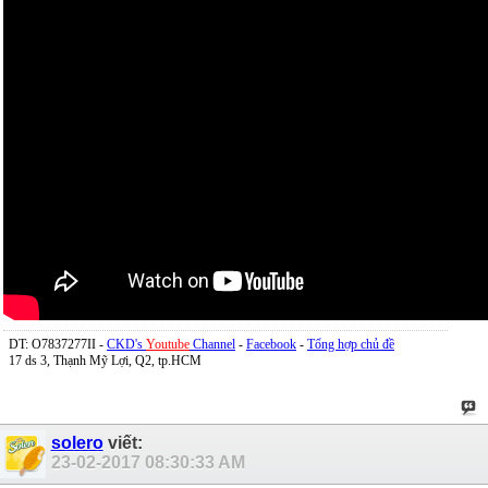
DT: O7837277II -
CKD's
Youtube
Channel
-
Facebook
-
Tổng hợp chủ đề
17 ds 3, Thạnh Mỹ Lợi, Q2, tp.HCM
solero
viết:
23-02-2017
08:30:33 AM