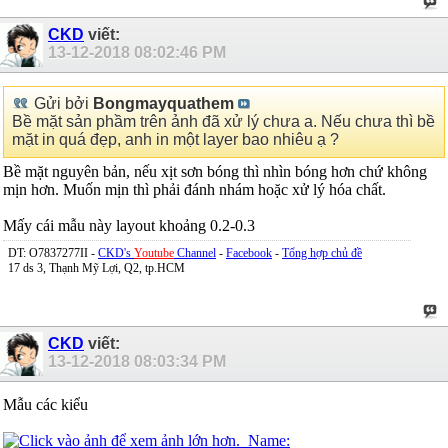
CKD
viết:
13-12-2018
08:02:46 PM
Gửi bởi
Bongmayquathem
Bề mặt sản phầm trên ảnh đã xử lý chưa a. Nếu chưa thì bề
mặt in quá đẹp, anh in một layer bao nhiêu ạ ?
Bề mặt nguyên bản, nếu xịt sơn bóng thì nhìn bóng hơn chứ không
mịn hơn. Muốn mịn thì phải đánh nhám hoặc xử lý hóa chất.
Mấy cái mẫu này layout khoảng 0.2-0.3
DT: O7837277II -
CKD's
Youtube
Channel
-
Facebook
-
Tổng hợp chủ đề
17 ds 3, Thạnh Mỹ Lợi, Q2, tp.HCM
CKD
viết:
13-12-2018
08:03:34 PM
Mẫu các kiểu