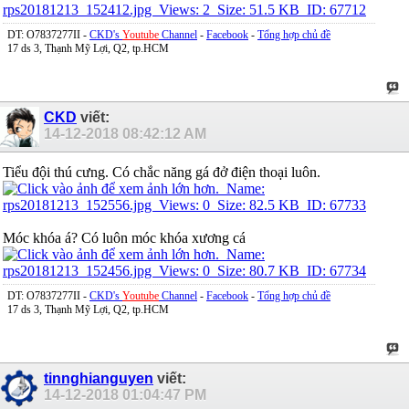
DT: O7837277II -
CKD's
Youtube
Channel
-
Facebook
-
Tổng hợp chủ đề
17 ds 3, Thạnh Mỹ Lợi, Q2, tp.HCM
CKD
viết:
14-12-2018
08:42:12 AM
Tiểu đội thú cưng. Có chắc năng gá đở điện thoại luôn.
Móc khóa á? Có luôn móc khóa xương cá
DT: O7837277II -
CKD's
Youtube
Channel
-
Facebook
-
Tổng hợp chủ đề
17 ds 3, Thạnh Mỹ Lợi, Q2, tp.HCM
tinnghianguyen
viết:
14-12-2018
01:04:47 PM