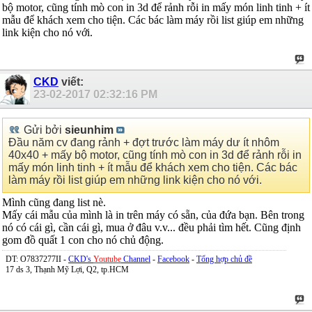
bộ motor, cũng tính mò con in 3d để rảnh rỗi in mấy món linh tinh + ít
mẫu để khách xem cho tiện. Các bác làm máy rồi list giúp em những
link kiện cho nó với.
CKD
viết:
23-02-2017
02:32:16 PM
Gửi bởi
sieunhim
Đầu năm cv đang rảnh + đợt trước làm máy dư ít nhôm
40x40 + mấy bộ motor, cũng tính mò con in 3d để rảnh rỗi in
mấy món linh tinh + ít mẫu để khách xem cho tiện. Các bác
làm máy rồi list giúp em những link kiện cho nó với.
Mình cũng đang list nè.
Mấy cái mẫu của mình là in trên máy có sẵn, của đứa bạn. Bên trong
nó có cái gì, cần cái gì, mua ở đâu v.v... đều phải tìm hết. Cũng định
gom đồ quất 1 con cho nó chủ động.
DT: O7837277II -
CKD's
Youtube
Channel
-
Facebook
-
Tổng hợp chủ đề
17 ds 3, Thạnh Mỹ Lợi, Q2, tp.HCM