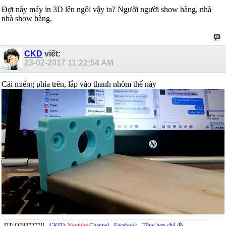
Đợt này máy in 3D lên ngôi vậy ta? Người người show hàng, nhà
nhà show hàng.
CKD
viết:
23-02-2017
11:22:54 AM
Cái miếng phía trên, lắp vào thanh nhôm thế này
DT: O7837277II -
CKD's
Youtube
Channel
-
Facebook
-
Tổng hợp chủ đề