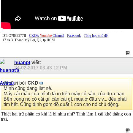
DT: O7837277II -
CKD's
Youtube
Channel
-
Facebook
-
Tổng hợp chủ đề
17 ds 3, Thạnh Mỹ Lợi, Q2, tp.HCM
huanpt
viết:
24-02-2017
03:43:12 PM
Gửi bởi
CKD
Mình cũng đang list nè.
Mấy cái mẫu của mình là in trên máy có sẵn, của đứa bạn.
Bên trong nó có cái gì, cần cái gì, mua ở đâu v.v... đều phải
tìm hết. Cũng định gom đồ quất 1 con cho nó chủ động.
Thiệt hại trừ phần cơ khí là bi nhiu nhỉ? Tính làm 1 cái khè thằng con
trai.