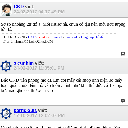
CKD
viết:
24-02-2017
04:17:49 PM
Sơ sơ khoảng 2tr đó a. Mới list sơ hà, chưa có tậu nên mới ước lượng
tới đó.
DT: O7837277II -
CKD's
Youtube
Channel
-
Facebook
-
Tổng hợp chủ đề
17 ds 3, Thạnh Mỹ Lợi, Q2, tp.HCM
sieunhim
viết:
24-02-2017
11:35:01 PM
Bác CKD tiên phong mò đi. Em coi mấy cái shop linh kiện 3d thấy
loạn quá, chưa dám mò vào luôn
. hình như khu thủ đức có 1 shop,
bữa nào ghé coi thử xem sao
parrislouis
viết:
17-10-2017
12:02:07 PM
Good job, keep it up. If you want to 3D print all of your ideas, You