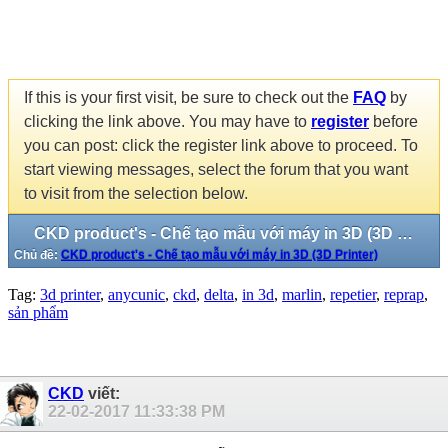
If this is your first visit, be sure to check out the
FAQ
by
clicking the link above. You may have to
register
before
you can post: click the register link above to proceed. To
start viewing messages, select the forum that you want
to visit from the selection below.
CKD product's - Chế tạo mẫu với máy in 3D (3D Printer)
Chủ đề:
CKD product's - Chế tạo mẫu với máy in 3D (3D Printer)
Tag:
3d printer
,
anycunic
,
ckd
,
delta
,
in 3d
,
marlin
,
repetier
,
reprap
,
sản phẩm
CKD
viết:
22-02-2017
11:33:38 PM