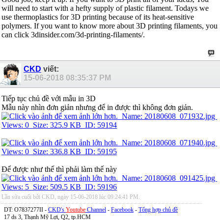
will need to start with a hefty supply of plastic filament. Todays we
use thermoplastics for 3D printing because of its heat-sensitive
polymers. If you want to know more about 3D printing filaments, you
can click 3dinsider.com/3d-printing-filaments/.
CKD
viết:
15-06-2018
08:35:37 PM
Tiếp tục chủ đề với mẫu in 3D
Mẫu này nhìn đơn giản nhưng để in được thì không đơn giản.
Để được như thế thì phải làm thế này
Lần sửa cuối bởi CKD, ngày 15-06-2018 lúc
09:24:41 PM
.
DT: O7837277II -
CKD's
Youtube
Channel
-
Facebook
-
Tổng hợp chủ đề
17 ds 3, Thạnh Mỹ Lợi, Q2, tp.HCM