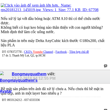
Nếu xử lý lại với dầu bóng hoặc ATM A10 thì có thể chứa nước
được.
Không biết có loại keo bóng nào thân thiện với con người không?
Mình định thử làm cốc uống nước.
Sản phẩm in trên máy Delta AnyCubic kích thước ©180x200, chất
liệu PLA
DT: O7837277II -
CKD's
Youtube
Channel
-
Facebook
-
Tổng hợp chủ đề
17 ds 3, Thạnh Mỹ Lợi, Q2, tp.HCM
Bongmayquathem
viết:
13-12-2018
04:12:55 PM
Bề mặt sản phầm trên ảnh đã xử lý chưa a. Nếu chưa thì bề mặt in
quá đẹp, anh in một layer bao nhiêu ạ ?
ĐT: 0933124212 - 037.6333336