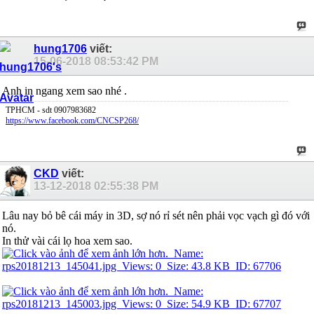
hung1706
viết:
15-06-2018
08:53:42 PM
Anh in ngang xem sao nhé
.
TPHCM - sdt 0907983682
https://www.facebook.com/CNCSP268/
CKD
viết:
13-12-2018
02:55:38 PM
Lâu nay bỏ bê cái máy in 3D, sợ nó rỉ sét nên phải vọc vạch gì đó với
nó.
In thử vài cái lọ hoa xem sao.