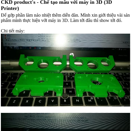
CKD product's - Chế tạo mẫu với máy in 3D (3D
Printer)
Để gớp phần làm náo nhiệt thêm diễn đàn. Mình xin giới thiệu vài sản
phẩm mình thực hiện với máy in 3D. Làm tới đâu thì show tới đó.
Chi tiết máy: