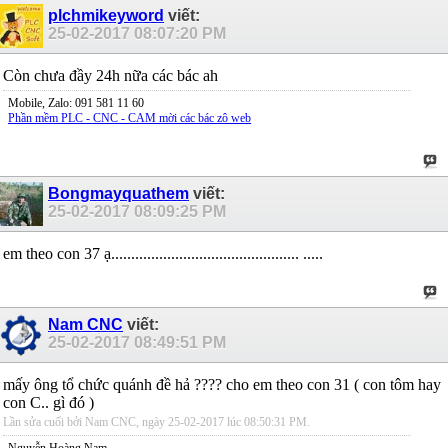
plchmikeyword
viết:
25-02-2017
08:07:20 PM
Còn chưa đầy 24h nữa các bác ah
Mobile, Zalo: 091 581 11 60
Phần mềm PLC - CNC - CAM mời các bác zô web
Bongmayquathem
viết:
25-02-2017
08:09:25 PM
em theo con 37 ạ............................................... .....
Nam CNC
viết:
25-02-2017
08:49:51 PM
mấy ông tổ chức quánh đề hả ???? cho em theo con 31 ( con tôm hay
con C.. gì đó )
Lần sửa cuối bởi Nam CNC, ngày 25-02-2017 lúc
08:50:31 PM
.
Nguyễn Hoàng Nam