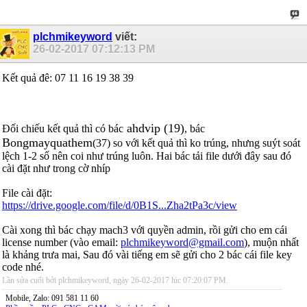
plchmikeyword
viết:
26-02-2017
07:12:13 PM
Kết quả đê: 07 11 16 19 38 39
ahdvip (19)
Đối chiếu kết quả thì có bác
, bác
Bongmayquathem
(37) so với kết quả thì ko trúng, nhưng suýt soát
lệch 1-2 số nên coi như trúng luôn. Hai bác tải file dưới đây sau đó
cài đặt như trong cờ nhíp
File cài đặt:
https://drive.google.com/file/d/0B1S...Zha2tPa3c/view
Cài xong thì bác chạy mach3 với quyền admin, rồi gửi cho em cái
license number (vào email:
plchmikeyword@gmail.com
), muộn nhất
là khảng trưa mai, Sau đó vài tiếng em sẽ gửi cho 2 bác cái file key
code nhé.
Lần sửa cuối bởi plchmikeyword, ngày 26-02-2017 lúc
07:20:07 PM
.
Mobile, Zalo: 091 581 11 60