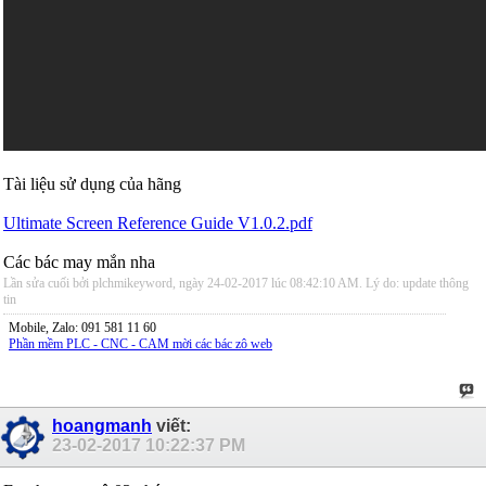
Tài liệu sử dụng của hãng
Ultimate Screen Reference Guide V1.0.2.pdf
Các bác may mắn nha
Lần sửa cuối bởi plchmikeyword, ngày 24-02-2017 lúc
08:42:10 AM
.
Lý do:
update thông
tin
Mobile, Zalo: 091 581 11 60
Phần mềm PLC - CNC - CAM mời các bác zô web
hoangmanh
viết:
23-02-2017
10:22:37 PM