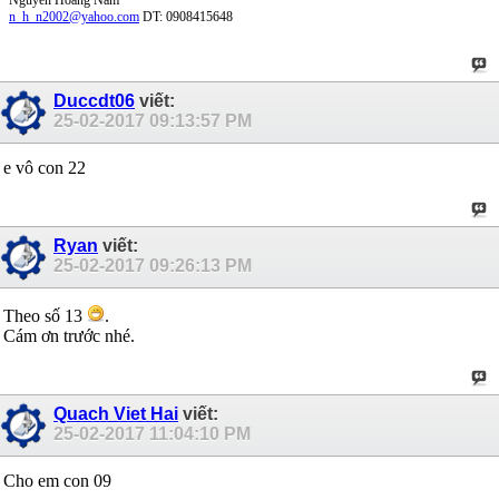
n_h_n2002@yahoo.com
DT: 0908415648
Duccdt06
viết:
25-02-2017
09:13:57 PM
e vô con 22
Ryan
viết:
25-02-2017
09:26:13 PM
Theo số 13
.
Cám ơn trước nhé.
Quach Viet Hai
viết:
25-02-2017
11:04:10 PM
Cho em con 09