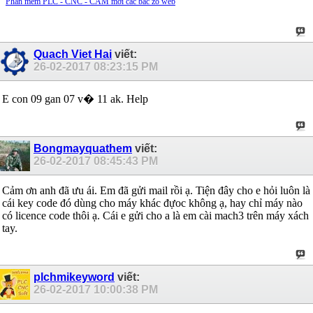
Phần mềm PLC - CNC - CAM mời các bác zô web
Quach Viet Hai
viết:
26-02-2017
08:23:15 PM
E con 09 gan 07 v� 11 ak. Help
Bongmayquathem
viết:
26-02-2017
08:45:43 PM
Cảm ơn anh đã ưu ái. Em đã gửi mail rồi ạ. Tiện đây cho e hỏi luôn là
cái key code đó dùng cho máy khác đựoc không ạ, hay chỉ máy nào
có licence code thôi ạ. Cái e gửi cho a là em cài mach3 trên máy xách
tay.
plchmikeyword
viết:
26-02-2017
10:00:38 PM