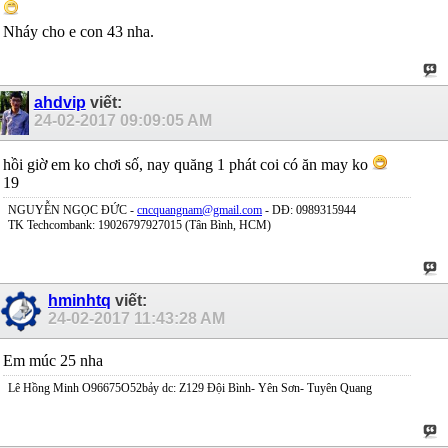
Nháy cho e con 43 nha.
ahdvip
viết:
24-02-2017
09:09:05 AM
hồi giờ em ko chơi số, nay quăng 1 phát coi có ăn may ko
19
NGUYỄN NGỌC ĐỨC -
cncquangnam@gmail.com
- DĐ: 0989315944
TK Techcombank: 19026797927015 (Tân Bình, HCM)
hminhtq
viết:
24-02-2017
11:43:28 AM
Em múc 25 nha
Lê Hồng Minh O96675O52bảy dc: Z129 Đội Bình- Yên Sơn- Tuyên Quang