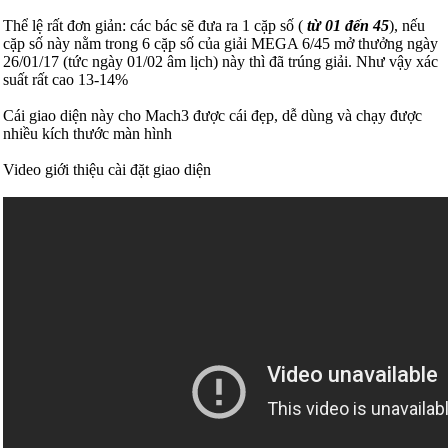
Thể lệ rất đơn giản: các bác sẽ đưa ra 1 cặp số
(
từ 01 đến 45
),
nếu
cặp số này nằm trong 6 cặp số của giải MEGA 6/45 mở thưởng ngày
26/01/17 (tức ngày 01/02 âm lịch) này thì đã trúng giải. Như vậy xác
suất rất cao 13-14%
Cái giao diện này cho Mach3 được cái đẹp, dễ dùng và chạy được
nhiều kích thước màn hình
Video giới thiệu cài đặt giao diện