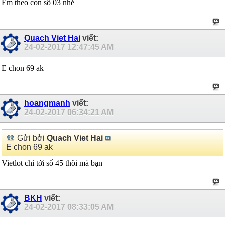
Em theo con sô 03 nhé
Quach Viet Hai
viết:
24-02-2017
12:47:45 AM
E chon 69 ak
hoangmanh
viết:
24-02-2017
06:34:21 AM
Gửi bởi
Quach Viet Hai
E chon 69 ak
Vietlot chỉ tới số 45 thôi mà bạn
BKH
viết:
24-02-2017
08:33:05 AM