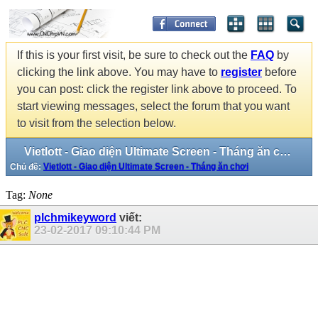
If this is your first visit, be sure to check out the
FAQ
by
clicking the link above. You may have to
register
before
you can post: click the register link above to proceed. To
start viewing messages, select the forum that you want
to visit from the selection below.
Vietlott - Giao diện Ultimate Screen - Tháng ăn chơi
Chủ đề:
Vietlott - Giao diện Ultimate Screen - Tháng ăn chơi
Tag:
None
plchmikeyword
viết:
23-02-2017
09:10:44 PM