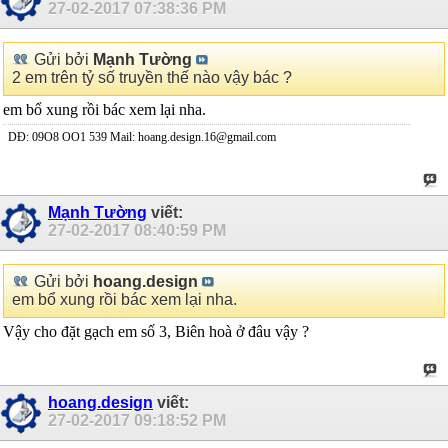
27-02-2017
07:38:36 PM
Gửi bởi
Mạnh Tường
2 em trên tỷ số truyền thế nào vậy bác ?
em bổ xung rồi bác xem lại nha.
DĐ: 09O8 OO1 539 Mail: hoang.design.16@gmail.com
Mạnh Tường
viết:
27-02-2017
08:40:59 PM
Gửi bởi
hoang.design
em bổ xung rồi bác xem lại nha.
Vậy cho đặt gạch em số 3, Biên hoà ở đâu vậy ?
hoang.design
viết:
27-02-2017
09:18:52 PM