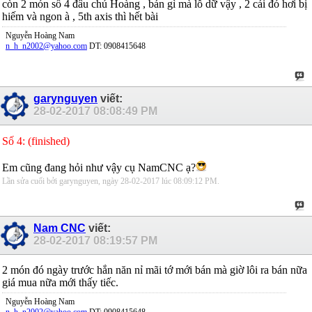
còn 2 món số 4 đâu chú Hoàng , bán gì mà lỗ dữ vậy , 2 cái đó hơi bị
hiếm và ngon à , 5th axis thì hết bài
Nguyễn Hoàng Nam
n_h_n2002@yahoo.com
DT: 0908415648
garynguyen
viết:
28-02-2017
08:08:49 PM
Số 4: (finished)
Em cũng đang hỏi như vậy cụ NamCNC ạ?
Lần sửa cuối bởi garynguyen, ngày 28-02-2017 lúc
08:09:12 PM
.
Nam CNC
viết:
28-02-2017
08:19:57 PM
2 món đó ngày trước hắn năn nỉ mãi tớ mới bán mà giờ lôi ra bán nữa
giá mua nữa mới thấy tiếc.
Nguyễn Hoàng Nam