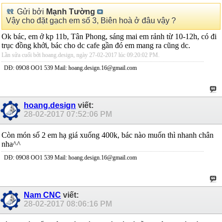
Gửi bởi
Mạnh Tường
Vậy cho đặt gạch em số 3, Biên hoà ở đâu vậy ?
Ok bác, em ở kp 11b, Tân Phong, sáng mai em rảnh từ 10-12h, có đi
trục đồng khởi, bác cho dc cafe gần đó em mang ra cũng dc.
Lần sửa cuối bởi hoang.design, ngày 27-02-2017 lúc
09:20:02 PM
.
DĐ: 09O8 OO1 539 Mail: hoang.design.16@gmail.com
hoang.design
viết:
28-02-2017
07:52:06 PM
Còn món số 2 em hạ giá xuống 400k, bác nào muốn thì nhanh chân
nha^^
DĐ: 09O8 OO1 539 Mail: hoang.design.16@gmail.com
Nam CNC
viết:
28-02-2017
08:06:16 PM