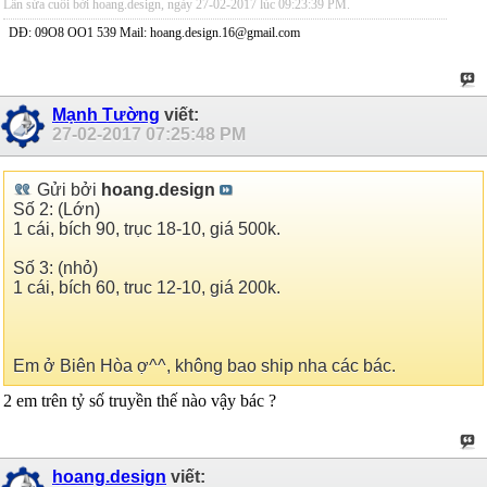
Lần sửa cuối bởi hoang.design, ngày 27-02-2017 lúc
09:23:39 PM
.
DĐ: 09O8 OO1 539 Mail: hoang.design.16@gmail.com
Mạnh Tường
viết:
27-02-2017
07:25:48 PM
Gửi bởi
hoang.design
Số 2: (Lớn)
1 cái, bích 90, trục 18-10, giá 500k.
Số 3: (nhỏ)
1 cái, bích 60, truc 12-10, giá 200k.
Em ở Biên Hòa ợ^^, không bao ship nha các bác.
2 em trên tỷ số truyền thế nào vậy bác ?
hoang.design
viết: