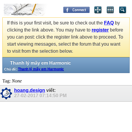
If this is your first visit, be sure to check out the
FAQ
by
clicking the link above. You may have to
register
before
you can post: click the register link above to proceed. To
start viewing messages, select the forum that you want
to visit from the selection below.
Thanh lý mấy em Harmonic
Chủ đề:
Thanh lý mấy em Harmonic
Tag:
None
hoang.design
viết:
27-02-2017
07:14:50 PM