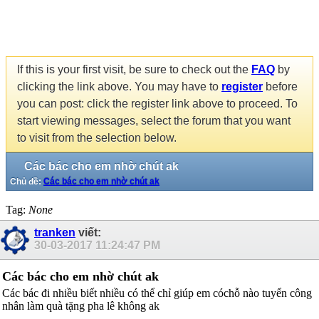
If this is your first visit, be sure to check out the
FAQ
by
clicking the link above. You may have to
register
before
you can post: click the register link above to proceed. To
start viewing messages, select the forum that you want
to visit from the selection below.
Các bác cho em nhờ chút ak
Chủ đề:
Các bác cho em nhờ chút ak
Tag:
None
tranken
viết:
30-03-2017
11:24:47 PM
Các bác cho em nhờ chút ak
Các bác đi nhiều biết nhiều có thể chỉ giúp em cóchỗ nào tuyển công
nhân làm quà tặng pha lê không ak