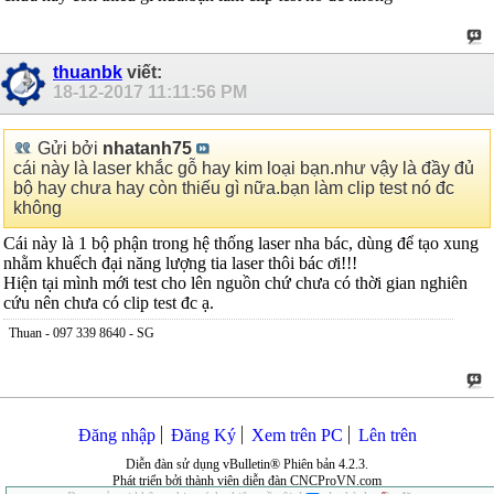
thuanbk
viết:
18-12-2017
11:11:56 PM
Gửi bởi
nhatanh75
cái này là laser khắc gỗ hay kim loại bạn.như vậy là đầy đủ
bộ hay chưa hay còn thiếu gì nữa.bạn làm clip test nó đc
không
Cái này là 1 bộ phận trong hệ thống laser nha bác, dùng để tạo xung
nhằm khuếch đại năng lượng tia laser thôi bác ơi!!!
Hiện tại mình mới test cho lên nguồn chứ chưa có thời gian nghiên
cứu nên chưa có clip test đc ạ.
Thuan - 097 339 8640 - SG
Đăng nhập
Đăng Ký
Xem trên PC
Lên trên
Diễn đàn sử dụng vBulletin® Phiên bản 4.2.3.
Phát triển bởi thành viên diễn đàn CNCProVN.com