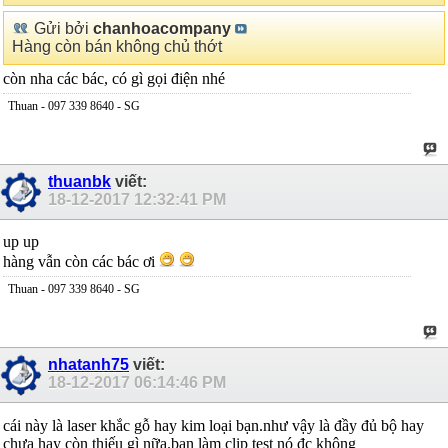
Gửi bởi
chanhoacompany
Hàng còn bán không chủ thớt
còn nha các bác, có gì gọi điện nhé
Thuan - 097 339 8640 - SG
thuanbk
viết:
18-12-2017
12:32:41 PM
up up
hàng vẫn còn các bác ơi
Thuan - 097 339 8640 - SG
nhatanh75
viết:
18-12-2017
06:14:46 PM
cái này là laser khắc gỗ hay kim loại bạn.như vậy là đầy đủ bộ hay
chưa hay còn thiếu gì nữa.bạn làm clip test nó đc không