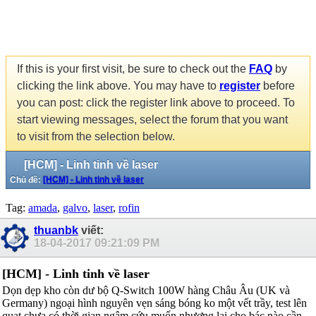
If this is your first visit, be sure to check out the
FAQ
by
clicking the link above. You may have to
register
before
you can post: click the register link above to proceed. To
start viewing messages, select the forum that you want
to visit from the selection below.
[HCM] - Linh tinh về laser
Chủ đề:
[HCM] - Linh tinh về laser
Tag:
amada
,
galvo
,
laser
,
rofin
thuanbk
viết:
18-04-2017
09:21:09 PM
[HCM] - Linh tinh về laser
Dọn dẹp kho còn dư bộ Q-Switch 100W hàng Châu Âu (UK và
Germany) ngoại hình nguyên vẹn sáng bóng ko một vết trầy, test lên
quạt chưa có thời gian ngâm cứu muốn nhượng lại cho bác nào cần