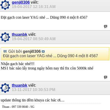
genji0306
viết:
19-04-2017
12:16:31 AM
Đặt gạch con laser YAG nhé ... Dũng 090 4 một 8 4567
thuanbk
viết:
19-04-2017
08:50:49 AM
Gửi bởi
genji0306
Đặt gạch con laser YAG nhé ... Dũng 090 4 một 8 4567
Nhận gach bác nhé!!!
MS1 bác nào lấy trong ngày hôm nay thì fix còn 5000k nhé
thuanbk
viết:
13-11-2017
10:30:53 PM
update thông tin đêm khuya các bác ơi....
Thuan - 097 339 8640 - SG