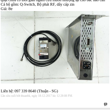
Cả bộ gồm: Q-Switch, Bộ phát RF, dây cáp zin
Giá: 8tr
Liên hệ: 097 339 8640 (Thuận - SG)
Lần sửa cuối bởi thuanbk, ngày 18-12-2017 lúc
12:28:08 PM
.