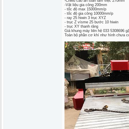
-Chiều cao an toàn làm việc 270mm
-Vật liệu gia công 200mm
- tốc độ max 15000mm/p
- tốc độ gia công 10000mm/p
- ray 25 hiwin 3 trục XYZ
- trục Z vísme 25 bước 10 hiwin
- trục XY thanh răng
Giá khung máy liên hệ 033 5308696 g
Toàn bộ phần cơ khí như hình chưa có 