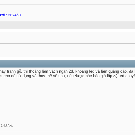
.0987 302460
̣y tranh gỗ, thi thoảng làm vách ngăn 2d, khoang led và làm quảng cáo, đã h
s cho dễ sử dụng và thay thế về sau, nếu được bác báo giá lắp đặt và chu
32:43 PM
.