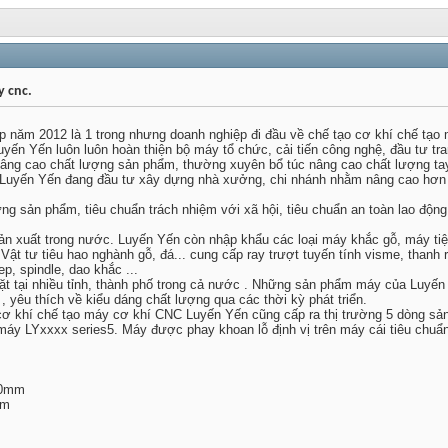
 cnc.
năm 2012 là 1 trong nhưng doanh nghiệp đi đầu về chế tạo cơ khí chế tạo 
ến Yến luôn luôn hoàn thiện bộ máy tổ chức, cải tiến công nghệ, đầu tư trang
, nâng cao chất lượng sản phẩm, thường xuyên bổ túc nâng cao chất lượng t
 Luyến Yến đang đầu tư xây dựng nhà xưởng, chi nhánh nhằm nâng cao hơn
ng sản phẩm, tiêu chuẩn trách nhiệm với xã hội, tiêu chuẩn an toàn lao độn
ản xuất trong nước. Luyến Yến còn nhập khẩu các loại máy khắc gỗ, máy ti
 Vật tư tiêu hao nghành gỗ, đá... cung cấp ray trượt tuyến tính visme, thanh r
ep, spindle, dao khắc ...
 tại nhiều tỉnh, thành phố trong cả nước . Những sản phẩm máy của Luyến 
 yêu thích về kiểu dáng chất lượng qua các thời kỳ phát triển.
cơ khí chế tạo máy cơ khí CNC Luyến Yến cũng cấp ra thị trường 5 dòng s
máy LYxxxx series5. Máy được phay khoan lỗ định vị trên máy cái tiêu chuẩn
00mm
mm