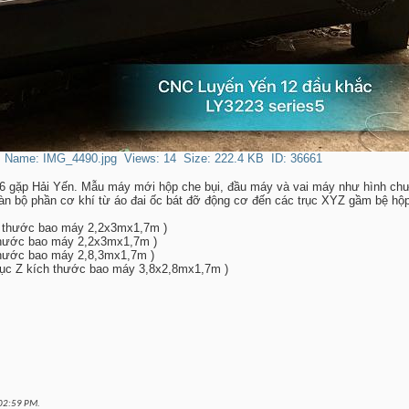
96 gặp Hải Yến. Mẫu máy mới hộp che bụi, đầu máy và vai máy như hình chư
àn bộ phần cơ khí từ áo đai ốc bát đỡ động cơ đến các trục XYZ gầm bệ hộp
h thước bao máy 2,2x3mx1,7m )
 thước bao máy 2,2x3mx1,7m )
 thước bao máy 2,8,3mx1,7m )
trục Z kích thước bao máy 3,8x2,8mx1,7m )
02:59 PM
.