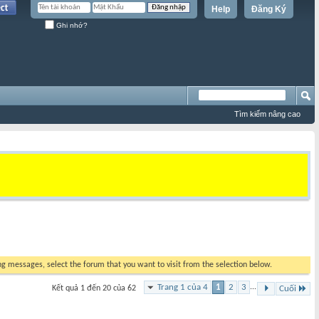
Help
Đăng Ký
Ghi nhớ?
Tìm kiếm nâng cao
ing messages, select the forum that you want to visit from the selection below.
Trang 1 của 4
1
2
3
...
Kết quả 1 đến 20 của 62
Cuối