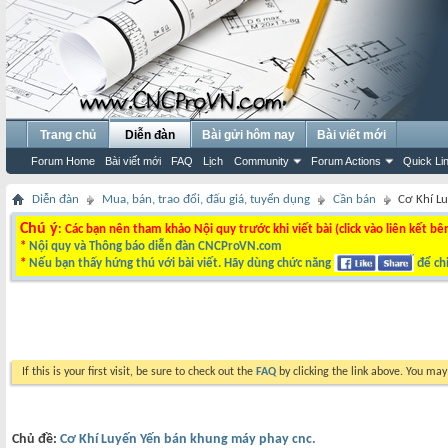
Trang chủ
Diễn đàn
Bài gửi hôm nay
Bài viết mới
Forum Home
Bài viết mới
FAQ
Lịch
Community
Forum Actions
Quick Li
Diễn đàn
Mua, bán, trao đổi, đấu giá, tuyển dụng
Cần bán
Cơ Khí L
Chú ý
: Các bạn nên tham khảo Nội quy trước khi viết bài (click vào liên kết bê
*
Nội quy và Thông báo diễn đàn CNCProVN.com
*
Nếu bạn thấy hứng thú với bài viết. Hãy dùng chức năng
để chi
If this is your first visit, be sure to check out the
FAQ
by clicking the link above. You ma
Chủ đề:
Cơ Khí Luyến Yến bán khung máy phay cnc.