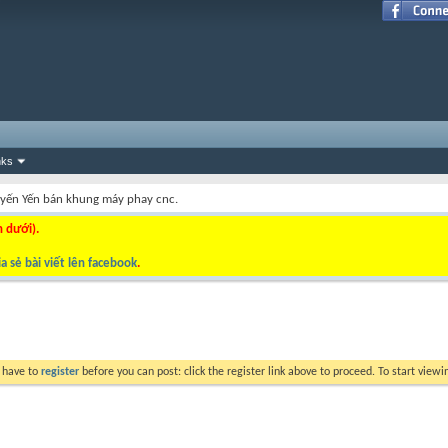
nks
uyến Yến bán khung máy phay cnc.
n dưới).
a sẻ bài viết lên facebook
.
y have to
register
before you can post: click the register link above to proceed. To start view