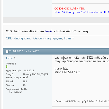
CƠ KHÍ CNC LUYẾN YẾN
.
Nhận SX khung máy CNC theo yêu cầu LH
Có 5 thành viên đã cám ơn
Luyến
cho bài viết hữu ích này:
CKD
,
duonghoang
,
Ga con
,
garynguyen
,
Tuanlm
23-04-2017,
12:05:04 PM
bác inbox em giá máy 1325 một đầu cha
Totdo
máy lắp động cơ và driver sơ vô lai hb
Thợ bậc 6
thank bác.
Ngày tham gia
Oct 2015
Minh O935417382
Đang ở
Phường Phú Bài, Thị Xã
Hương Thủy, T.T.Huế
Bài viết
382
Cám ơn
10
Được cám ơn 46 lần
ở 41 bài viết
Lần sửa cuối bởi Totdo, ngày 23-04-2017 lúc
01: