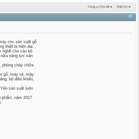
Công cụ Chủ đề
Hiển thị
#1
máy cnc sản xuất gỗ
 thiết bị hiện đại,
ay nghề cho cán bộ
 nữa năng lực sản
g, phòng cháy chữa
ện gỗ, máy xẻ, máy
ăng, bộ điều khiển,
Yến sản xuất luôn
ản phẩm, năm 2017
.