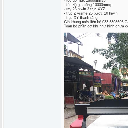
- tốc độ max 15000mm/p
- tốc độ gia công 10000mm/p
- ray 25 hiwin 3 trục XYZ
- trục Z vísme 25 bước 10 hiwin
- trục XY thanh răng
Giá khung máy liên hệ 033 5308696 G
Toàn bộ phần cơ khí như hình chưa có 