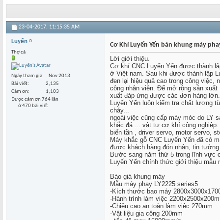
23-04-2017,
11:15:35 AM
Luyến
Cơ Khí Luyến Yến bán khung máy phay
Thợ cả
Lời giới thiệu.
Cơ khí CNC Luyến Yến được thành lập 
ở Việt nam. Sau khi được thành lập Luy
Ngày tham gia
Nov 2013
đen lại hiệu quả cao trong công việc
Bài viết
2,135
công nhân viên. Để mở rộng sản xuất
Cám ơn
1,103
xuất đáp ứng được các đơn hàng lớn.
Được cám ơn 764 lần
Luyến Yến luôn kiểm tra chất lượng từ
ở 470 bài viết
cháy...
ngoài việc cũng cấp máy móc do LY s
khắc đá ... vật tư cơ khí công nghiệp.
biến tần , driver servo, motor servo, st
Máy khắc gỗ CNC Luyến Yến đã có mặt
được khách hàng đón nhận, tin tưởng ,
Bước sang năm thứ 5 trong lĩnh vực 
Luyến Yến chính thức giới thiệu mẫu 
Báo giá khung máy
Mẫu máy phay LY2225 series5
-Kích thước bao máy 2800x3000x17
-Hành trình làm việc 2200x2500x200
-Chiều cao an toàn làm việc 270mm
-Vật liệu gia công 200mm