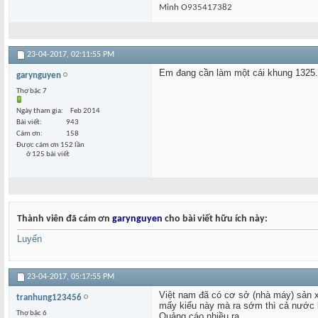
Minh O935417382
23-04-2017,
02:11:55 PM
Em đang cần làm một cái khung 1325.
garynguyen
Thợ bậc 7
Ngày tham gia
Feb 2014
Bài viết
943
Cám ơn
158
Được cám ơn 152 lần
ở 125 bài viết
Thành viên đã cám ơn
garynguyen
cho bài viết hữu ích này:
Luyến
23-04-2017,
05:17:55 PM
Việt nam đã có cơ sở (nhà máy) sản
tranhung123456
mấy kiểu này mà ra sớm thì cả nước 
Thợ bậc 6
Quảng cáo nhiều ra