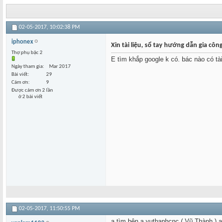
02-05-2017,
10:02:38 PM
iphonex
Xin tài liệu, sổ tay hướng dẫn gia côn
Thợ phụ bậc 2
E tìm khắp google k có. bác nào có tà
Ngày tham gia
Mar 2017
Bài viết
29
Cám ơn
9
Được cám ơn 2 lần
ở 2 bài viết
02-05-2017,
11:50:55 PM
a tìm bên a vuthanhcnc ( Vũ Thành ) a