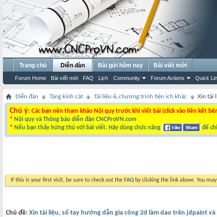
Trang chủ
Diễn đàn
Bài gửi hôm nay
Bài viết mới
Forum Home
Bài viết mới
FAQ
Lịch
Community
Forum Actions
Quick Li
Diễn đàn
Tàng kinh cát
Tài liệu & chương trình tiện ích khác
Xin tài
Chú ý
: Các bạn nên tham khảo Nội quy trước khi viết bài (click vào liên kết bê
*
Nội quy và Thông báo diễn đàn CNCProVN.com
*
Nếu bạn thấy hứng thú với bài viết. Hãy dùng chức năng
để chi
If this is your first visit, be sure to check out the
FAQ
by clicking the link above. You ma
Chủ đề:
Xin tài liệu, sổ tay hướng dẫn gia công 2d làm dao trên jdpaint và