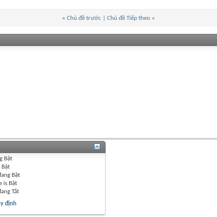
«
Chủ đề trước
|
Chủ đề Tiếp theo
»
g
Bật
g
Bật
đang
Bật
 is
Bật
đang
Tắt
y định