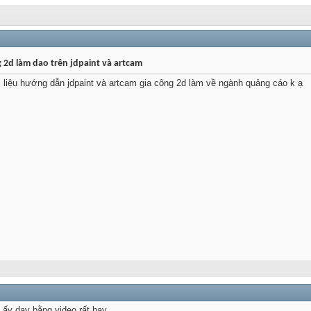
g 2d làm dao trên jdpaint và artcam
i liệu hướng dẫn jdpaint và artcam gia công 2d làm về ngành quảng cáo k ạ
 ấy dạy bằng video rất hay.