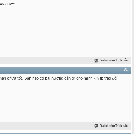
hạy được.
Trả lời kèm Trích dẫn
#3
ận chưa tốt. Bạn nào có bài hướng dẫn or cho mình xin fb trao đổi.
Trả lời kèm Trích dẫn