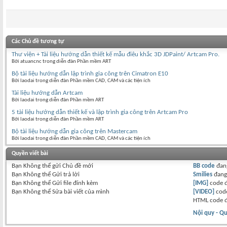
Các Chủ đề tương tự
Thư viện + Tài liệu hướng dẫn thiết kế mẫu điêu khắc 3D JDPaint/ Artcam Pro.
Bởi atuancnc trong diễn đàn Phần mềm ART
Bộ tài liệu hướng dẫn lập trình gia công trên Cimatron E10
Bởi laodai trong diễn đàn Phần mềm CAD, CAM và các tiện ích
Tài liệu hướng dẫn Artcam
Bởi laodai trong diễn đàn Phần mềm ART
5 tài liệu hướng dẫn thiết kế và lập trình gia công trên Artcam Pro
Bởi laodai trong diễn đàn Phần mềm ART
Bộ tài liệu hướng dẫn gia công trên Mastercam
Bởi laodai trong diễn đàn Phần mềm CAD, CAM và các tiện ích
Quyền viết bài
Bạn
Không thể
gửi Chủ đề mới
BB code
đan
Bạn
Không thể
Gửi trả lời
Smilies
đan
Bạn
Không thể
Gửi file đính kèm
[IMG]
code 
Bạn
Không thể
Sửa bài viết của mình
[VIDEO]
code
HTML code 
Nội quy - Qu