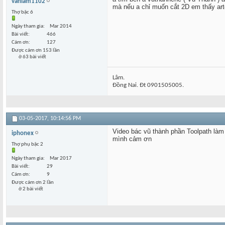
vanlam1102
mà nếu a chỉ muốn cắt 2D em thấy art
Thợ bậc 6
Ngày tham gia
Mar 2014
Bài viết
466
Cám ơn
127
Được cám ơn 153 lần
ở 63 bài viết
Lâm.
Đồng Nai. Đt 0901505005.
03-05-2017,
10:14:56 PM
Video bác vũ thành phần Toolpath làm
iphonex
mình cảm ơn
Thợ phụ bậc 2
Ngày tham gia
Mar 2017
Bài viết
29
Cám ơn
9
Được cám ơn 2 lần
ở 2 bài viết