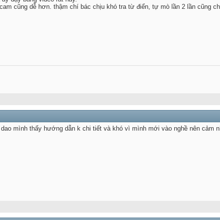
cam cũng dễ hơn. thậm chí bác chịu khó tra từ điển, tự mò lần 2 lần cũng c
 dao mình thấy hướng dẫn k chi tiết và khó vì mình mới vào nghề nên cảm nh