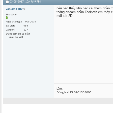
03-05-2017,
10:49:49 PM
nếu bác thấy khó bác cài thêm phần mề
vanlam1102
thằng artcam phần Toolpath em thấy c
Thợ bậc 6
mái cắt 2D
Ngày tham gia
Mar 2014
Bài viết
466
Cám ơn
127
Được cám ơn 153 lần
ở 63 bài viết
Lâm.
Đồng Nai. Đt 0901505005.