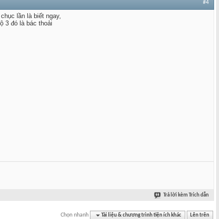
#4
hục lần là biết ngay,
 3 đó là bác thoải
Trả lời kèm Trích dẫn
Chọn nhanh
Tài liệu & chương trình tiện ích khác
Lên trên