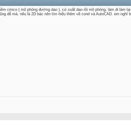
m cimco ( mô phỏng đường dao ), cứ xuất dao rồi mô phỏng, làm đi làm lại c
ũng dễ mà. nếu là 2D bác nên tìm hiểu thêm về corel và AutoCAD. em nghĩ bộ