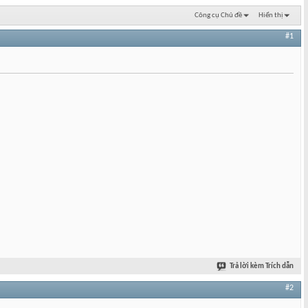
Công cụ Chủ đề
Hiển thị
#1
Trả lời kèm Trích dẫn
#2