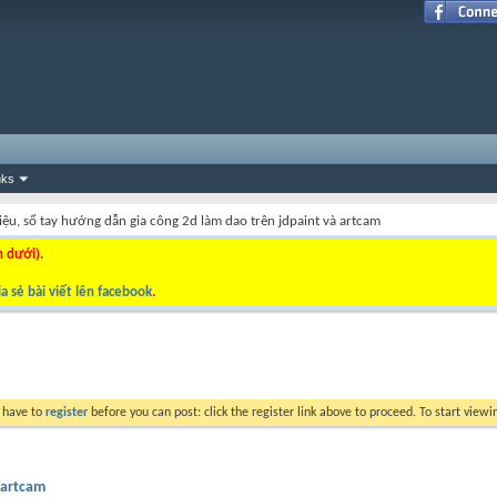
nks
 liệu, sổ tay hướng dẫn gia công 2d làm dao trên jdpaint và artcam
n dưới).
a sẻ bài viết lên facebook
.
y have to
register
before you can post: click the register link above to proceed. To start view
 artcam