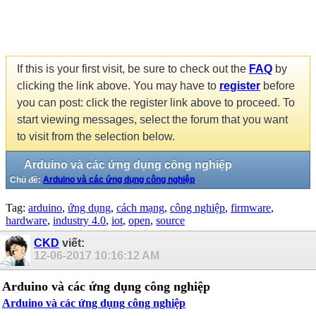
If this is your first visit, be sure to check out the
FAQ
by
clicking the link above. You may have to
register
before
you can post: click the register link above to proceed. To
start viewing messages, select the forum that you want
to visit from the selection below.
Arduino và các ứng dụng công nghiệp
Chủ đề:
Arduino và các ứng dụng công nghiệp
Tag:
arduino
,
ứng dụng
,
cách mạng
,
công nghiệp
,
firmware
,
hardware
,
industry 4.0
,
iot
,
open
,
source
CKD
viết:
12-06-2017
10:16:12 AM
Arduino và các ứng dụng công nghiệp
Arduino và các ứng dụng công nghiệp