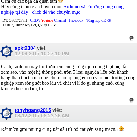
Cảm ơn các bạn đã quan tâm
Hãy cùng tham gia chuyên mục
Arduino và các ứng dụng công
nghiệp tại đây - click để vào chuyên mục
DT: O7837277II -
CKD's
Youtube
Channel
-
Facebook
-
Tổng hợp chủ đề
17 ds 3, Thạnh Mỹ Lợi, Q2, tp.HCM
spkt2004
viết:
12-06-2017
10:27:10 PM
Cái tụi arduino này lúc trước em cũng từng định dùng thật một lần
xem sao, vào một hệ thống phối trộn 5 loại nguyên liệu bên khách
hàng thân thiết, cốt cũng chỉ muốn quăng em nó vào môi trường công
nghiệp xem sống sót bao lâu và chết vì lí do gì nhưng cuối cùng
không đủ can đảm, hi.
tonyhoang2015
viết:
08-12-2017
08:23:36 AM
Rất thích grbl nhưng cũng bắt đầu từ bỏ chuyển sang mach3