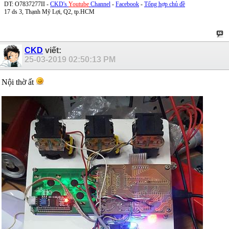
DT: O7837277II -
CKD's
Youtube
Channel
-
Facebook
-
Tổng hợp chủ đề
17 ds 3, Thạnh Mỹ Lợi, Q2, tp.HCM
CKD
viết:
25-03-2019
02:50:13 PM
Nội thờ ất