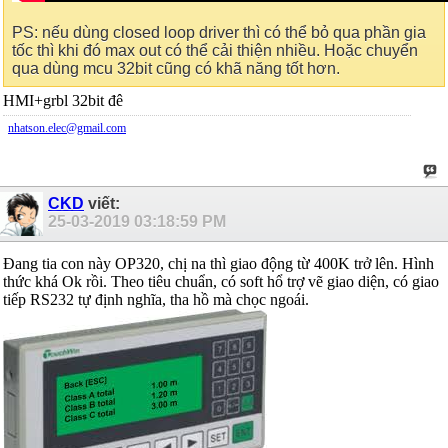
PS: nếu dùng closed loop driver thì có thể bỏ qua phần gia
tốc thì khi đó max out có thể cải thiện nhiều. Hoặc chuyển
qua dùng mcu 32bit cũng có khã năng tốt hơn.
HMI+grbl 32bit đê
nhatson.elec@gmail.com
CKD
viết:
25-03-2019
03:18:59 PM
Đang tia con này OP320, chị na thì giao động từ 400K trở lên. Hình
thức khá Ok rồi. Theo tiêu chuẩn, có soft hổ trợ vẽ giao diện, có giao
tiếp RS232 tự định nghĩa, tha hồ mà chọc ngoái.