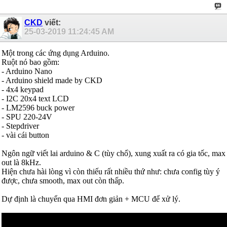
CKD
viết:
25-03-2019
11:24:45 AM
Một trong các ứng dụng Arduino.
Ruột nó bao gồm:
- Arduino Nano
- Arduino shield made by CKD
- 4x4 keypad
- I2C 20x4 text LCD
- LM2596 buck power
- SPU 220-24V
- Stepdriver
- vài cái button
Ngôn ngữ viết lai arduino & C (tùy chổ), xung xuất ra có gia tốc, max
out là 8kHz.
Hiện chưa hài lòng vì còn thiếu rất nhiều thứ như: chưa config tùy ý
được, chưa smooth, max out còn thấp.
Dự định là chuyển qua HMI đơn giản + MCU để xử lý.