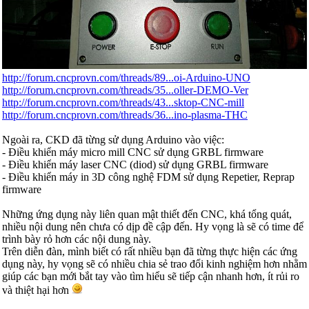
http://forum.cncprovn.com/threads/89...oi-Arduino-UNO
http://forum.cncprovn.com/threads/35...oller-DEMO-Ver
http://forum.cncprovn.com/threads/43...sktop-CNC-mill
http://forum.cncprovn.com/threads/36...ino-plasma-THC
Ngoài ra, CKD đã từng sử dụng Arduino vào việc:
- Điều khiển máy micro mill CNC sử dụng GRBL firmware
- Điều khiển máy laser CNC (diod) sử dụng GRBL firmware
- Điều khiển máy in 3D công nghệ FDM sử dụng Repetier, Reprap
firmware
Những ứng dụng này liên quan mật thiết đến CNC, khá tổng quát,
nhiều nội dung nên chưa có dịp đề cập đến. Hy vọng là sẽ có time để
trình bày rỏ hơn các nội dung này.
Trên diễn đàn, mình biết có rất nhiều bạn đã từng thực hiện các ứng
dụng này, hy vọng sẽ có nhiều chia sẻ trao đổi kinh nghiệm hơn nhằm
giúp các bạn mới bắt tay vào tìm hiểu sẽ tiếp cận nhanh hơn, ít rủi ro
và thiệt hại hơn