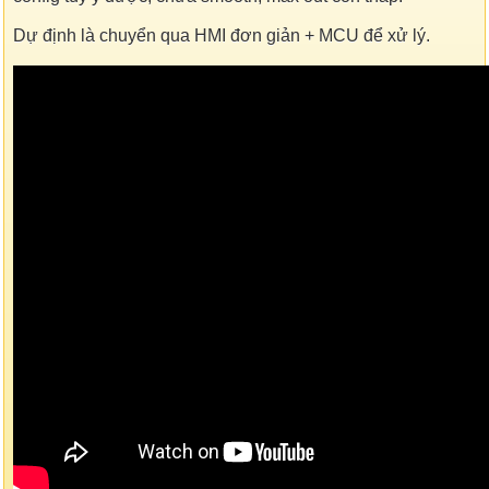
Dự định là chuyển qua HMI đơn giản + MCU để xử lý.