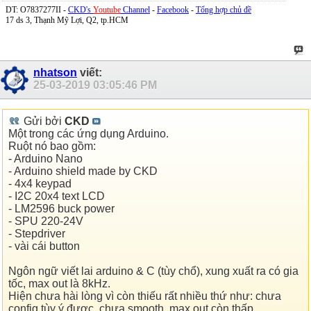
DT: O7837277II -
CKD's
Youtube
Channel
-
Facebook
-
Tổng hợp chủ đề
17 ds 3, Thạnh Mỹ Lợi, Q2, tp.HCM
nhatson
viết:
25-03-2019
03:05:46 PM
Gửi bởi
CKD
Một trong các ứng dụng Arduino.
Ruột nó bao gồm:
- Arduino Nano
- Arduino shield made by CKD
- 4x4 keypad
- I2C 20x4 text LCD
- LM2596 buck power
- SPU 220-24V
- Stepdriver
- vài cái button
Ngôn ngữ viết lai arduino & C (tùy chổ), xung xuất ra có gia
tốc, max out là 8kHz.
Hiện chưa hài lòng vì còn thiếu rất nhiều thứ như: chưa
config tùy ý được, chưa smooth, max out còn thấp.