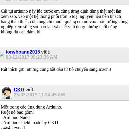
Cái tụi arduino này lúc trước em cũng từng định dùng thật một lần
xem sao, vào một hệ thống phối trộn 5 loại nguyên liệu bên khách
hàng thân thiết, cốt cũng chỉ muốn quăng em nó vào môi trường công
nghiệp xem sống sót bao lâu và chết vì lí do gì nhưng cuối cùng
không đủ can đảm, hi.
tonyhoang2015
viết:
08-12-2017
08:23:36 AM
Rất thích grbl nhưng cũng bắt đầu từ bỏ chuyển sang mach3
CKD
viết:
25-03-2019
11:24:45 AM
Một trong các ứng dụng Arduino.
Ruột nó bao gồm:
- Arduino Nano
- Arduino shield made by CKD
- 4x4 keypad