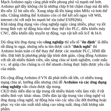
Mạch Arduino ngày càng phát triển phong phú và mạnh mẽ hơn.
Arduino giờ đây không chỉ là những chíp 8 bit chậm chạp mà đã tiến
lên nền 32 bit siêu tốc. Xung nhịp đã lên hàng trăm MHz và hơn thế
nữa. Chẵng những thế Arduino còn có thể kết nối ngay với Wifi,
internet chỉ với một bo mạnh bé xíu (như ESP8266).
Khã năng ứng dụng vào công nghiệp ngày càng nhiều, phục vụ tốt
trong lĩnh vực tự động hóa như: thay thế cho PLC, điều khiển máy
CNC, điều khiển dây truyền tự động, vạn vật kết nối IoT & I4.0.
Dù rằng khi ứng dụng vào
công nghiệp
thì yếu tố "
ổn định
" là điều
rất đáng lo ngại, nhưng nếu ta tìm được cách "
thích nghi
" thì
Arduino hoàn toàn có thể thay thế được các module PLC, HMI đắt
tiền. Đặt biệt là phương pháp lập trình đơn giản, cộng đồng Arduino
với rất rất nhiều thành viên, sẵn sàng chia sẻ kinh nghiệm, code mẫu
v.v.. sẽ giúp cho chúng ta có thể nhanh chóng thực hiện được yêu cầu
của mình.
Dù cộng đồng Arduino ở VN đã phát triển rất lớn, có nhiều trang
mạng chia sẻ, hướng dẫn nhưng chủ đề
Arduino và các ứng dụng
công nghiệp
vẫn chưa được tập trung.
CKD thấy diễn đàn ta tập trung rất nhiều thành viên làm việc ở rất
nhiều lĩnh vực khác nhau. Diễn đàn lại tập trung vào công nghệ và
ứng dụng công nghệ, tự động hóa vào các nhu cầu đời thường hoặc
phục vụ vào sản xuất nhằ nâng cao năng suất, tăng chất lượng sản
phẩm.