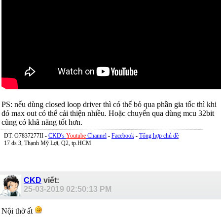
PS: nếu dùng closed loop driver thì có thể bỏ qua phần gia tốc thì khi
đó max out có thể cải thiện nhiều. Hoặc chuyển qua dùng mcu 32bit
cũng có khã năng tốt hơn.
DT: O7837277II -
CKD's
Youtube
Channel
-
Facebook
-
Tổng hợp chủ đề
17 ds 3, Thạnh Mỹ Lợi, Q2, tp.HCM
CKD
viết:
25-03-2019
02:50:13 PM
Nội thờ ất