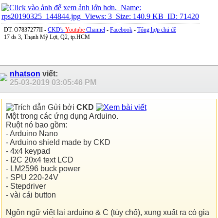
DT: O7837277II -
CKD's
Youtube
Channel
-
Facebook
-
Tổng hợp chủ đề
17 ds 3, Thạnh Mỹ Lợi, Q2, tp.HCM
nhatson
viết:
25-03-2019
03:05:46 PM
Gửi bởi
CKD
Một trong các ứng dụng Arduino.
Ruột nó bao gồm:
- Arduino Nano
- Arduino shield made by CKD
- 4x4 keypad
- I2C 20x4 text LCD
- LM2596 buck power
- SPU 220-24V
- Stepdriver
- vài cái button
Ngôn ngữ viết lai arduino & C (tùy chổ), xung xuất ra có gia