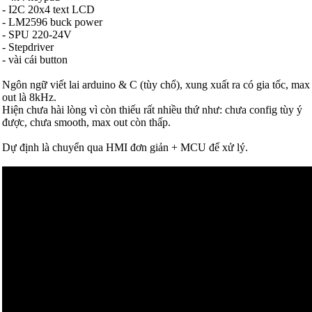
- I2C 20x4 text LCD
- LM2596 buck power
- SPU 220-24V
- Stepdriver
- vài cái button
Ngôn ngữ viết lai arduino & C (tùy chổ), xung xuất ra có gia tốc, max
out là 8kHz.
Hiện chưa hài lòng vì còn thiếu rất nhiều thứ như: chưa config tùy ý
được, chưa smooth, max out còn thấp.
Dự định là chuyển qua HMI đơn giản + MCU để xử lý.