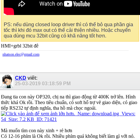
PS: nếu dùng closed loop driver thì có thể bỏ qua phần gia
tốc thì khi đó max out có thể cải thiện nhiều. Hoặc chuyển
qua dùng mcu 32bit cũng có khã năng tốt hơn.
HMI+grbl 32bit đê
nhatson.elec@gmail.com
CKD
viết:
25-03-2019
03:18:59 PM
Đang tia con này OP320, chị na thì giao động từ 400K trở lên. Hình
thức khá Ok rồi. Theo tiêu chuẩn, có soft hổ trợ vẽ giao diện, có giao
tiếp RS232 tự định nghĩa, tha hồ mà chọc ngoái.
Mà muốn tìm con này xinh + rẻ hơn
Có 12-16 phím là Ok rồi. Nhiều phím quá không biết làm gì với nó.