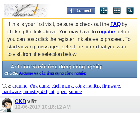
If this is your first visit, be sure to check out the
FAQ
by
clicking the link above. You may have to
register
before
you can post: click the register link above to proceed. To
start viewing messages, select the forum that you want
to visit from the selection below.
Arduino và các ứng dụng công nghiệp
Chủ đề:
Arduino và các ứng dụng công nghiệp
Tag:
arduino
,
ứng dụng
,
cách mạng
,
công nghiệp
,
firmware
,
hardware
,
industry 4.0
,
iot
,
open
,
source
CKD
viết:
12-06-2017
10:16:12 AM