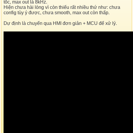
tốc, max out là 8kHz.
Hiện chưa hài lòng vì còn thiếu rất nhiều thứ như: chưa
config tùy ý được, chưa smooth, max out còn thấp.
Dự định là chuyển qua HMI đơn giản + MCU để xử lý.