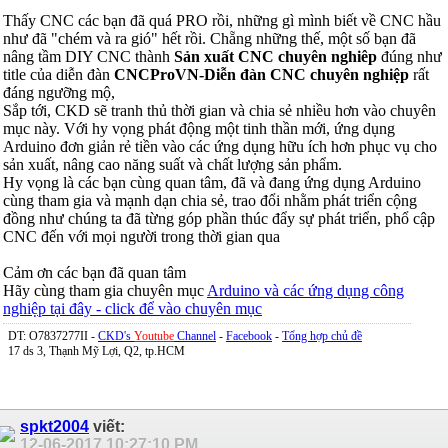
Thấy CNC các bạn đã quá PRO rồi, những gì mình biết về CNC hầu
như đã "chém và ra gió" hết rồi. Chẵng những thế, một số bạn đã
nâng tầm DIY CNC thành
Sản xuất CNC chuyên nghiêp
đúng như
title của diễn đàn
CNCProVN-Diễn đàn CNC chuyên nghiệp
rất
đáng ngưỡng mộ,
Sắp tới, CKD sẽ tranh thủ thời gian và chia sẻ nhiều hơn vào chuyên
mục này. Với hy vọng phát động một tinh thần mới, ứng dụng
Arduino đơn giản rẻ tiền vào các ứng dụng hữu ích hơn phục vụ cho
sản xuất, nâng cao năng suất và chất lượng sản phẩm.
Hy vọng là các bạn cùng quan tâm, đã và đang ứng dụng Arduino
cùng tham gia và mạnh dạn chia sẻ, trao đổi nhằm phát triển cộng
đồng như chúng ta đã từng góp phần thúc đẩy sự phát triển, phổ cập
CNC đến với mọi người trong thời gian qua
Cảm ơn các bạn đã quan tâm
Hãy cùng tham gia chuyên mục
Arduino và các ứng dụng công
nghiệp tại đây - click để vào chuyên mục
DT: O7837277II -
CKD's
Youtube
Channel
-
Facebook
-
Tổng hợp chủ đề
17 ds 3, Thạnh Mỹ Lợi, Q2, tp.HCM
spkt2004
viết:
12-06-2017
10:27:10 PM