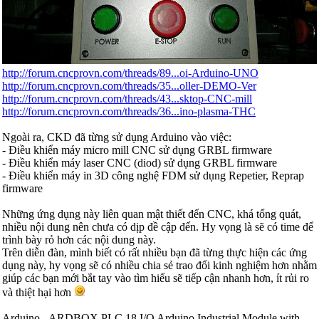
http://forum.cncprovn.com/threads/89...oi-Arduino-UNO
http://forum.cncprovn.com/threads/35...oller-DEMO-Ver
http://forum.cncprovn.com/threads/43...sktop-CNC-mill
http://forum.cncprovn.com/threads/36...ino-plasma-THC
Ngoài ra, CKD đã từng sử dụng Arduino vào việc:
- Điều khiển máy micro mill CNC sử dụng GRBL firmware
- Điều khiển máy laser CNC (diod) sử dụng GRBL firmware
- Điều khiển máy in 3D công nghệ FDM sử dụng Repetier, Reprap
firmware
Những ứng dụng này liên quan mật thiết đến CNC, khá tổng quát,
nhiều nội dung nên chưa có dịp đề cập đến. Hy vọng là sẽ có time để
trình bày rỏ hơn các nội dung này.
Trên diễn đàn, mình biết có rất nhiều bạn đã từng thực hiện các ứng
dụng này, hy vọng sẽ có nhiều chia sẻ trao đổi kinh nghiệm hơn nhằm
giúp các bạn mới bắt tay vào tìm hiểu sẽ tiếp cận nhanh hơn, ít rủi ro
và thiệt hại hơn
Arduino - ARDBOX PLC 18 I/O Arduino Industrial Module with